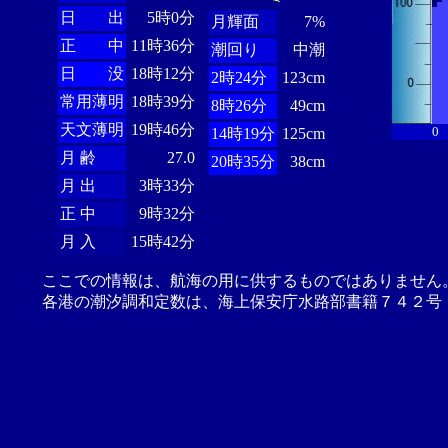
日 出
5時0分
月輝面
7%
正 中
11時36分
潮回り
中潮
日 没
18時12分
2時24分
123cm
常用薄明
18時39分
8時26分
49cm
天文薄明
19時46分
0
14時19分
125cm
月 齢
27.0
20時35分
38cm
月 出
3時33分
正 中
9時32分
月 入
15時42分
ここでの情報は、航海の用に供するものではありません
各港の潮汐調和定数は、海上保安庁水路部書籍７４２号