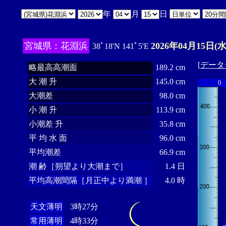
年
月
日
宮城県：花淵浜
2026年04月15日(水
38ﾟ18'N 141ﾟ5'E
[
データ
略最高高潮面
189.2 cm
大 潮 升
145.0 cm
0
大潮差
98.0 cm
小 潮 升
113.9 cm
小潮差 升
35.8 cm
平 均 水 面
96.0 cm
平均潮差
66.9 cm
潮 齢［朔望より大潮まで］
1.4 日
平均高潮間隔［月正中より満潮 ］
4.0 時
天文薄明
3時27分
常用薄明
4時33分