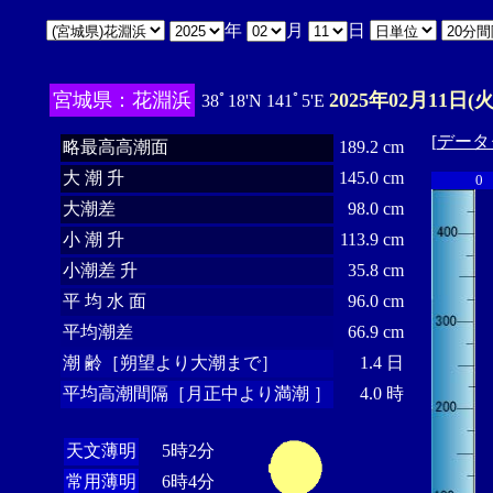
年
月
日
宮城県：花淵浜
2025年02月11日(火
38ﾟ18'N 141ﾟ5'E
[
データ
略最高高潮面
189.2 cm
大 潮 升
145.0 cm
0
大潮差
98.0 cm
小 潮 升
113.9 cm
小潮差 升
35.8 cm
平 均 水 面
96.0 cm
平均潮差
66.9 cm
潮 齢［朔望より大潮まで］
1.4 日
平均高潮間隔［月正中より満潮 ］
4.0 時
天文薄明
5時2分
常用薄明
6時4分