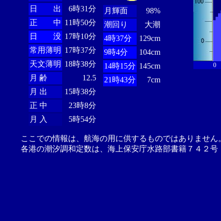
日 出
6時31分
月輝面
98%
正 中
11時50分
潮回り
大潮
日 没
17時10分
4時37分
129cm
常用薄明
17時37分
9時4分
104cm
天文薄明
18時38分
0
14時15分
145cm
月 齢
12.5
21時43分
7cm
月 出
15時38分
正 中
23時8分
月 入
5時54分
ここでの情報は、航海の用に供するものではありません
各港の潮汐調和定数は、海上保安庁水路部書籍７４２号