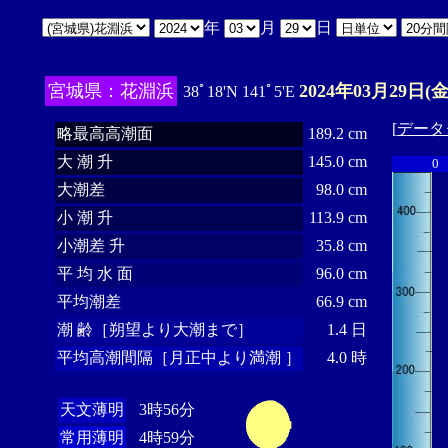
年
月
日
宮城県：花淵浜
2024年03月29日(金
38ﾟ18'N 141ﾟ5'E
[
データ
略最高高潮面
189.2 cm
大 潮 升
145.0 cm
0
大潮差
98.0 cm
小 潮 升
113.9 cm
小潮差 升
35.8 cm
平 均 水 面
96.0 cm
平均潮差
66.9 cm
潮 齢［朔望より大潮まで］
1.4 日
平均高潮間隔［月正中より満潮 ］
4.0 時
天文薄明
3時56分
常用薄明
4時59分