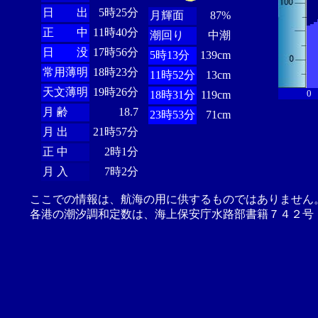
日 出
5時25分
月輝面
87%
正 中
11時40分
潮回り
中潮
日 没
17時56分
5時13分
139cm
常用薄明
18時23分
11時52分
13cm
天文薄明
19時26分
0
18時31分
119cm
月 齢
18.7
23時53分
71cm
月 出
21時57分
正 中
2時1分
月 入
7時2分
ここでの情報は、航海の用に供するものではありません
各港の潮汐調和定数は、海上保安庁水路部書籍７４２号