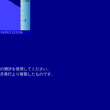
8
19
20
21
22
23
24
の潮汐を使用してください。
月発行より複製したものです。