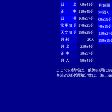
日 出
6時41分
月輝面
正 中
11時49分
潮回り
日 没
16時57分
0時59
常用薄明
17時25分
7時19
天文薄明
18時28分
13時27
月 齢
20.6
19時19
月 出
23時4分
正 中
3時57分
月 入
9時41分
ここでの情報は、航海の用に
各港の潮汐調和定数は、海上保