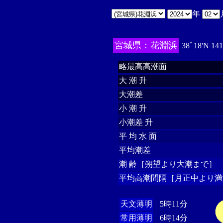
年
宮城県：花淵浜
38ﾟ18'N 14
略最高高潮面
大 潮 升
大潮差
小 潮 升
小潮差 升
平 均 水 面
平均潮差
潮 齢［朔望より大潮まで］
平均高潮間隔［月正中より満
天文薄明
5時11分
常用薄明
6時14分