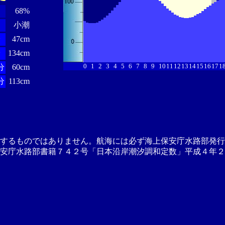
68%
小潮
分
47cm
分
134cm
0
1
2
3
4
5
6
7
8
9
10
11
12
13
14
15
16
17
1
分
60cm
分
113cm
供するものではありません。航海には必ず海上保安庁水路部発行
安庁水路部書籍７４２号「日本沿岸潮汐調和定数」平成４年２