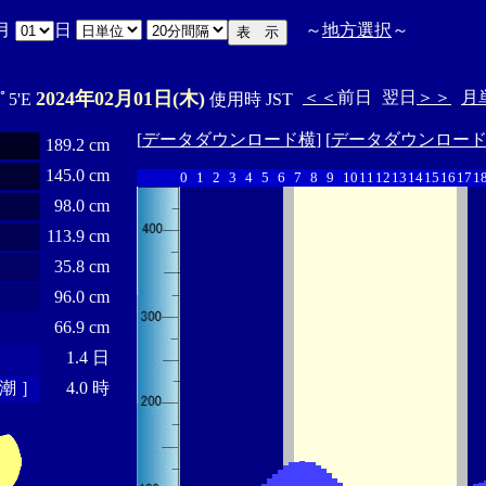
月
日
～
地方選択
～
2024年02月01日(木)
＜＜
前日
翌日
＞＞
月
1ﾟ5'E
使用時 JST
[
データダウンロード横
] [
データダウンロー
189.2 cm
145.0 cm
0
1
2
3
4
5
6
7
8
9
10
11
12
13
14
15
16
17
1
98.0 cm
113.9 cm
35.8 cm
96.0 cm
66.9 cm
1.4 日
潮 ］
4.0 時