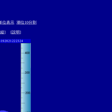
単位表示
潮位10分割
ド縦
] [
説明
]
8
19
20
21
22
23
24