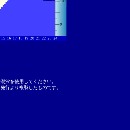
15
16
17
18
19
20
21
22
23
24
の潮汐を使用してください。
月発行より複製したものです。