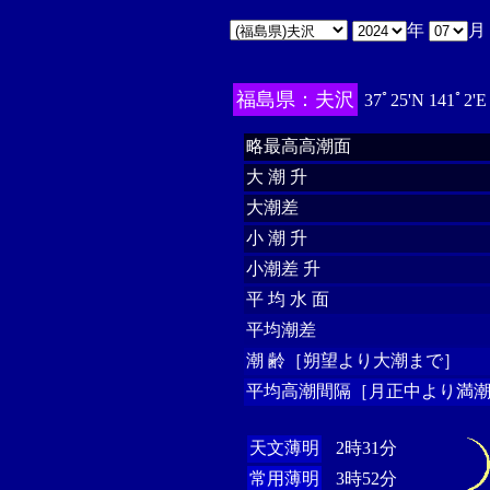
年
月
福島県：夫沢
37ﾟ25'N 141ﾟ2'
略最高高潮面
大 潮 升
大潮差
小 潮 升
小潮差 升
平 均 水 面
平均潮差
潮 齢［朔望より大潮まで］
平均高潮間隔［月正中より満潮
天文薄明
2時31分
常用薄明
3時52分