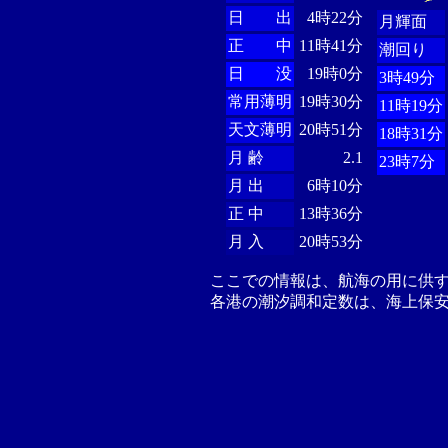
日 出
4時22分
月輝面
正 中
11時41分
潮回り
日 没
19時0分
3時49分
常用薄明
19時30分
11時19分
天文薄明
20時51分
18時31分
月 齢
2.1
23時7分
月 出
6時10分
正 中
13時36分
月 入
20時53分
ここでの情報は、航海の用に供
各港の潮汐調和定数は、海上保