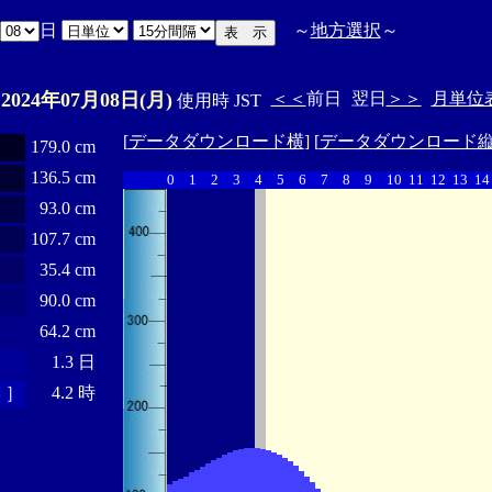
日
～
地方選択
～
2024年07月08日(月)
＜＜
前日
翌日
＞＞
月単位
E
使用時 JST
[
データダウンロード横
] [
データダウンロード
179.0 cm
136.5 cm
0
1
2
3
4
5
6
7
8
9
10
11
12
13
14
93.0 cm
107.7 cm
35.4 cm
90.0 cm
64.2 cm
1.3 日
 ］
4.2 時