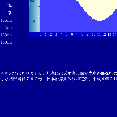
5%
中潮
155cm
4cm
0
1
2
3
4
5
6
7
8
9
10
11
12
13
14
133cm
100cm
するものではありません。航海には必ず海上保安庁水路部発行
安庁水路部書籍７４２号「日本沿岸潮汐調和定数」平成４年２