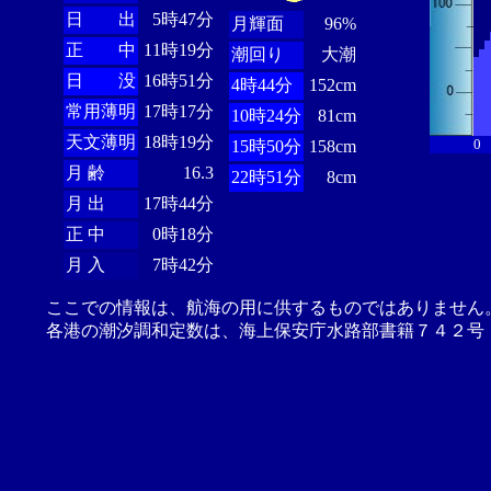
日 出
5時47分
月輝面
96%
正 中
11時19分
潮回り
大潮
日 没
16時51分
4時44分
152cm
常用薄明
17時17分
10時24分
81cm
天文薄明
18時19分
0
15時50分
158cm
月 齢
16.3
22時51分
8cm
月 出
17時44分
正 中
0時18分
月 入
7時42分
ここでの情報は、航海の用に供するものではありません
各港の潮汐調和定数は、海上保安庁水路部書籍７４２号