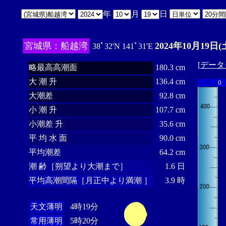
年
月
日
宮城県：船越湾
2024年10月19日(
38ﾟ32'N 141ﾟ31'E
[
データ
略最高高潮面
180.3 cm
大 潮 升
136.4 cm
0
大潮差
92.8 cm
小 潮 升
107.7 cm
小潮差 升
35.6 cm
平 均 水 面
90.0 cm
平均潮差
64.2 cm
潮 齢［朔望より大潮まで］
1.6 日
平均高潮間隔［月正中より満潮 ］
3.9 時
天文薄明
4時19分
常用薄明
5時20分