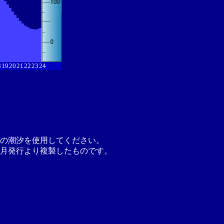
8
19
20
21
22
23
24
の潮汐を使用してください。
月発行より複製したものです。