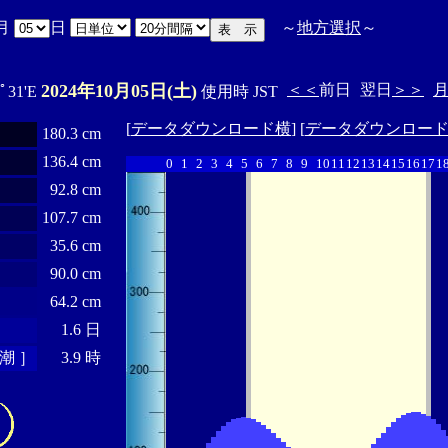
月
日
～
地方選択
～
2024年10月05日(土)
＜＜
前日
翌日
＞＞
1ﾟ31'E
使用時 JST
[
データダウンロード横
] [
データダウンロー
180.3 cm
136.4 cm
0
1
2
3
4
5
6
7
8
9
10
11
12
13
14
15
16
17
1
92.8 cm
107.7 cm
35.6 cm
90.0 cm
64.2 cm
1.6 日
潮 ］
3.9 時