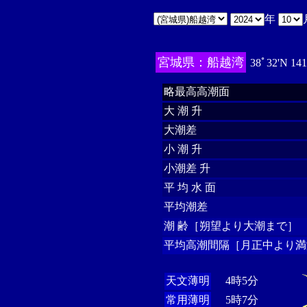
年
宮城県：船越湾
38ﾟ32'N 14
略最高高潮面
大 潮 升
大潮差
小 潮 升
小潮差 升
平 均 水 面
平均潮差
潮 齢［朔望より大潮まで］
平均高潮間隔［月正中より満
天文薄明
4時5分
常用薄明
5時7分