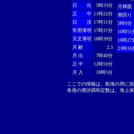
日 出
5時33分
月輝面
正 中
11時22分
潮回り
日 没
17時11分
5時0分
常用薄明
17時37分
10時51
天文薄明
18時39分
16時27
月 齢
2.3
23時16
月 出
7時40分
正 中
12時56分
月 入
18時5分
ここでの情報は、航海の用に
各港の潮汐調和定数は、海上保