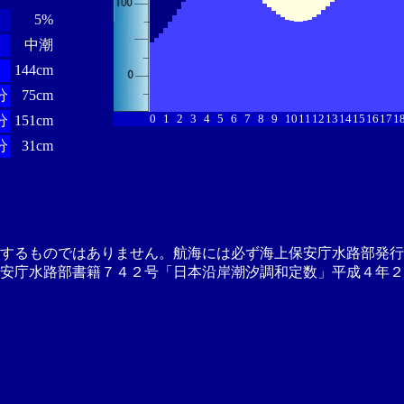
5%
中潮
144cm
分
75cm
0
1
2
3
4
5
6
7
8
9
10
11
12
13
14
15
16
17
1
分
151cm
分
31cm
供するものではありません。航海には必ず海上保安庁水路部発行
安庁水路部書籍７４２号「日本沿岸潮汐調和定数」平成４年２