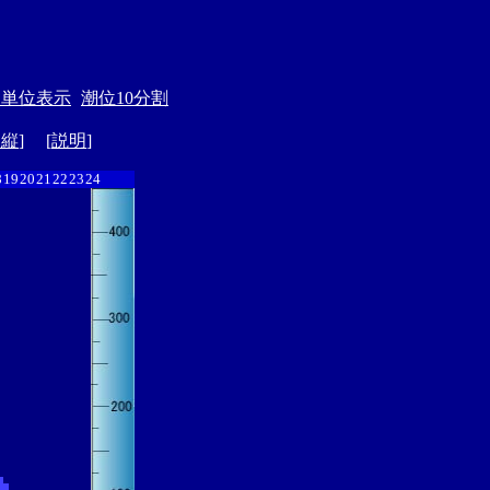
月単位表示
潮位10分割
ド縦
] [
説明
]
8
19
20
21
22
23
24