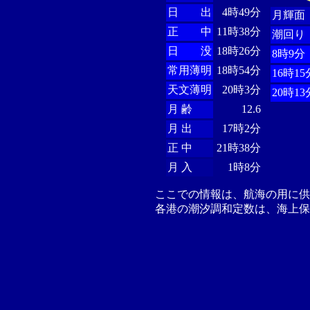
日 出
4時49分
月輝面
正 中
11時38分
潮回り
日 没
18時26分
8時9分
常用薄明
18時54分
16時15
天文薄明
20時3分
20時13
月 齢
12.6
月 出
17時2分
正 中
21時38分
月 入
1時8分
ここでの情報は、航海の用に
各港の潮汐調和定数は、海上保