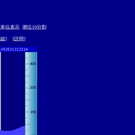
月単位表示
潮位10分割
ド縦
] [
説明
]
8
19
20
21
22
23
24