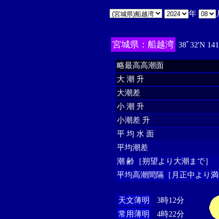
年
宮城県：船越湾
38ﾟ32'N 14
略最高高潮面
大 潮 升
大潮差
小 潮 升
小潮差 升
平 均 水 面
平均潮差
潮 齢［朔望より大潮まで］
平均高潮間隔［月正中より満
天文薄明
3時12分
常用薄明
4時22分