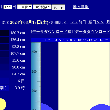
月
日
～
地方選択
～
2024年08月17日(土)
＜＜
前日
翌日
＞＞
1ﾟ31'E
使用時 JST
[
データダウンロード横
] [
データダウンロー
180.3 cm
136.4 cm
0
1
2
3
4
5
6
7
8
9
10
11
12
13
14
15
16
17
1
92.8 cm
107.7 cm
35.6 cm
90.0 cm
64.2 cm
1.6 日
潮 ］
3.9 時