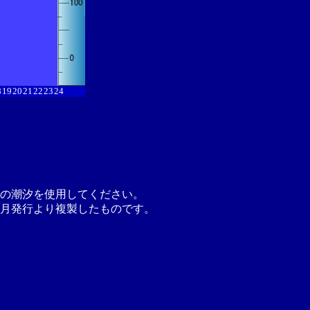
8
19
20
21
22
23
24
の潮汐を使用してください。
月発行より複製したものです。