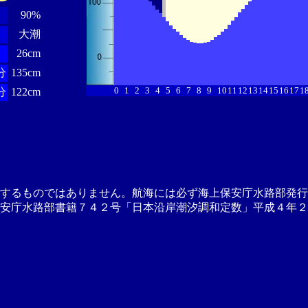
90%
大潮
26cm
分
135cm
0
1
2
3
4
5
6
7
8
9
10
11
12
13
14
15
16
17
1
分
122cm
供するものではありません。航海には必ず海上保安庁水路部発行
安庁水路部書籍７４２号「日本沿岸潮汐調和定数」平成４年２