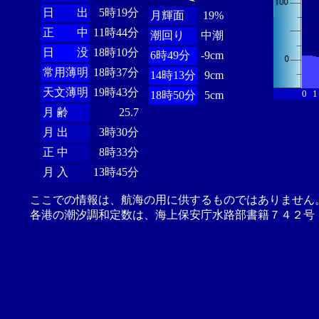
日 出
5時19分
月輝面
19%
正 中
11時44分
潮回り
中潮
日 没
18時10分
6時49分
-9cm
常用薄明
18時37分
14時13分
9cm
天文薄明
19時43分
0
1
18時50分
5cm
月 齢
25.7
月 出
3時30分
正 中
8時33分
月 入
13時45分
ここでの情報は、航海の用に供するものではありません
各港の潮汐調和定数は、海上保安庁水路部書籍７４２号