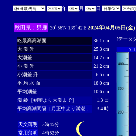
年
月
日
秋田県：男鹿
2024年04月05日(金)
39ﾟ56'N 139ﾟ42'E
[
データ
略最高高潮面
36.1 cm
大 潮 升
25.3 cm
0
1
大潮差
14.7 cm
小 潮 升
21.2 cm
小潮差 升
6.5 cm
平 均 水 面
18.0 cm
平均潮差
10.6 cm
潮 齢［朔望より大潮まで］
1.3 日
平均高潮間隔［月正中より満潮 ］
3.4 時
天文薄明
3時45分
常用薄明
4時52分