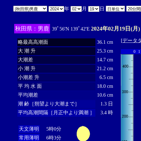
年
月
日
秋田県：男鹿
2024年02月19日(月)
39ﾟ56'N 139ﾟ42'E
[
データ
略最高高潮面
36.1 cm
大 潮 升
25.3 cm
0
1
大潮差
14.7 cm
小 潮 升
21.2 cm
小潮差 升
6.5 cm
平 均 水 面
18.0 cm
平均潮差
10.6 cm
潮 齢［朔望より大潮まで］
1.3 日
平均高潮間隔［月正中より満潮 ］
3.4 時
天文薄明
5時0分
常用薄明
6時3分