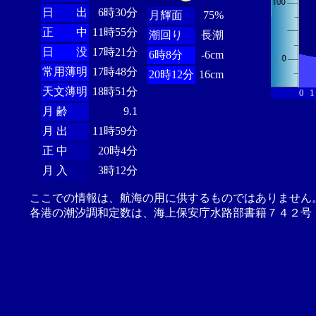
日 出
6時30分
月輝面
75%
正 中
11時55分
潮回り
長潮
日 没
17時21分
6時8分
-6cm
常用薄明
17時48分
20時12分
16cm
天文薄明
18時51分
0
1
月 齢
9.1
月 出
11時59分
正 中
20時4分
月 入
3時12分
ここでの情報は、航海の用に供するものではありません
各港の潮汐調和定数は、海上保安庁水路部書籍７４２号