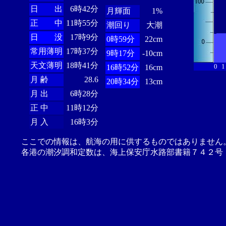
日 出
6時42分
月輝面
1%
正 中
11時55分
潮回り
大潮
日 没
17時9分
0時59分
22cm
常用薄明
17時37分
9時17分
-10cm
天文薄明
18時41分
0
1
16時52分
16cm
月 齢
28.6
20時34分
13cm
月 出
6時28分
正 中
11時12分
月 入
16時3分
ここでの情報は、航海の用に供するものではありません
各港の潮汐調和定数は、海上保安庁水路部書籍７４２号