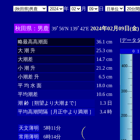
年
月
日
秋田県：男鹿
2024年02月09日(金)
39ﾟ56'N 139ﾟ42'E
[
データ
略最高高潮面
36.1 cm
大 潮 升
25.3 cm
0
1
大潮差
14.7 cm
小 潮 升
21.2 cm
小潮差 升
6.5 cm
平 均 水 面
18.0 cm
平均潮差
10.6 cm
潮 齢［朔望より大潮まで］
1.3 日
平均高潮間隔［月正中より満潮 ］
3.4 時
天文薄明
5時11分
常用薄明
6時14分