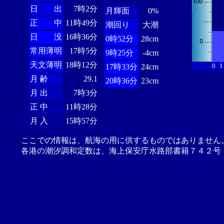
日 出
7時2分
月輝面
0%
正 中
11時49分
潮回り
大潮
日 没
16時36分
0時52分
28cm
常用薄明
17時5分
9時25分
-4cm
天文薄明
18時12分
0
1
17時33分
24cm
月 齢
29.1
20時36分
23cm
月 出
7時3分
正 中
11時28分
月 入
15時57分
ここでの情報は、航海の用に供するものではありません
各港の潮汐調和定数は、海上保安庁水路部書籍７４２号