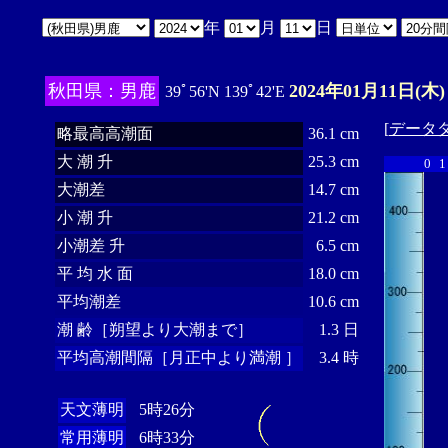
年
月
日
秋田県：男鹿
2024年01月11日(木)
39ﾟ56'N 139ﾟ42'E
[
データ
略最高高潮面
36.1 cm
大 潮 升
25.3 cm
0
1
大潮差
14.7 cm
小 潮 升
21.2 cm
小潮差 升
6.5 cm
平 均 水 面
18.0 cm
平均潮差
10.6 cm
潮 齢［朔望より大潮まで］
1.3 日
平均高潮間隔［月正中より満潮 ］
3.4 時
天文薄明
5時26分
常用薄明
6時33分