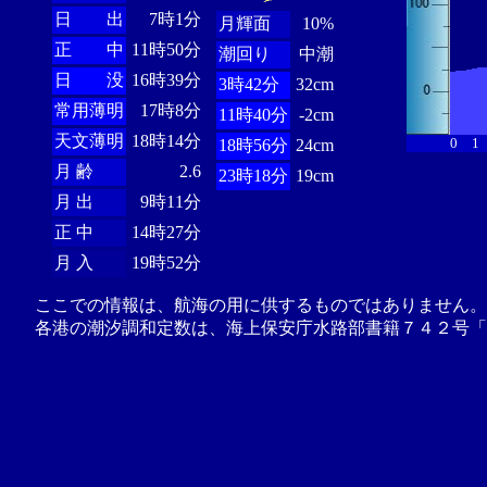
日 出
7時1分
月輝面
10%
正 中
11時50分
潮回り
中潮
日 没
16時39分
3時42分
32cm
常用薄明
17時8分
11時40分
-2cm
天文薄明
18時14分
0
1
18時56分
24cm
月 齢
2.6
23時18分
19cm
月 出
9時11分
正 中
14時27分
月 入
19時52分
ここでの情報は、航海の用に供するものではありません。
各港の潮汐調和定数は、海上保安庁水路部書籍７４２号「