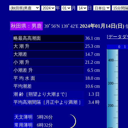
年
月
日
秋田県：男鹿
2024年01月14日(日)
39ﾟ56'N 139ﾟ42'E
使
[
データダ
略最高高潮面
36.1 cm
大 潮 升
25.3 cm
0
1
大潮差
14.7 cm
小 潮 升
21.2 cm
小潮差 升
6.5 cm
平 均 水 面
18.0 cm
平均潮差
10.6 cm
潮 齢［朔望より大潮まで］
1.3 日
平均高潮間隔［月正中より満潮 ］
3.4 時
天文薄明
5時26分
常用薄明
6時32分