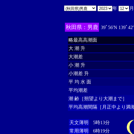
年
秋田県：男鹿
39ﾟ56'N 139ﾟ42
略最高高潮面
大 潮 升
大潮差
小 潮 升
小潮差 升
平 均 水 面
平均潮差
潮 齢［朔望より大潮まで］
平均高潮間隔［月正中より満潮
天文薄明
5時13分
常用薄明
6時19分