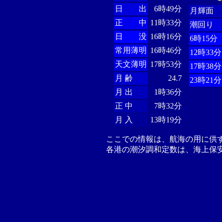
日 出
6時49分
月輝面
正 中
11時33分
潮回り
日 没
16時16分
6時15分
常用薄明
16時46分
12時33分
天文薄明
17時53分
17時38分
月 齢
24.7
23時21分
月 出
1時36分
正 中
7時32分
月 入
13時19分
ここでの情報は、航海の用に供
各港の潮汐調和定数は、海上保