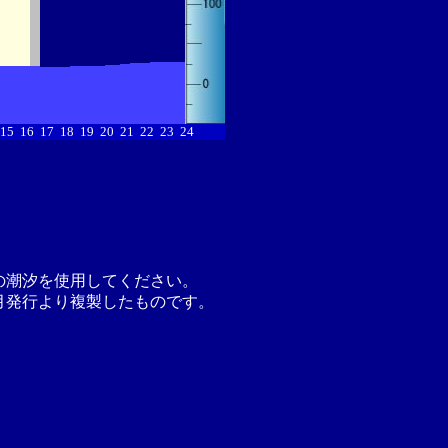
15
16
17
18
19
20
21
22
23
24
の潮汐を使用してください。
月発行より複製したものです。