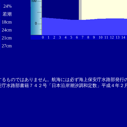
24%
若潮
18cm
24cm
0
1
2
3
4
5
6
7
8
9
10
11
12
13
14
21cm
27cm
するものではありません。航海には必ず海上保安庁水路部発行
安庁水路部書籍７４２号「日本沿岸潮汐調和定数」平成４年２