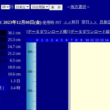
月
日
～
地方選択
～
2023年12月08日(金)
＜＜
前日
翌日
＞＞
月単
'E
使用時 JST
[
データダウンロード横
] [
データダウンロード縦
36.1 cm
25.3 cm
0
1
2
3
4
5
6
7
8
9
10
11
12
13
14
14.7 cm
21.2 cm
6.5 cm
18.0 cm
10.6 cm
1.3 日
 ］
3.4 時