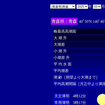
年
青森県：青森
40ﾟ50'N 140ﾟ46
略最高高潮面
大 潮 升
大潮差
小 潮 升
小潮差 升
平 均 水 面
平均潮差
潮 齢［朔望より大潮まで］
平均高潮間隔［月正中より満潮
天文薄明
4時12分
常用薄明
5時17分