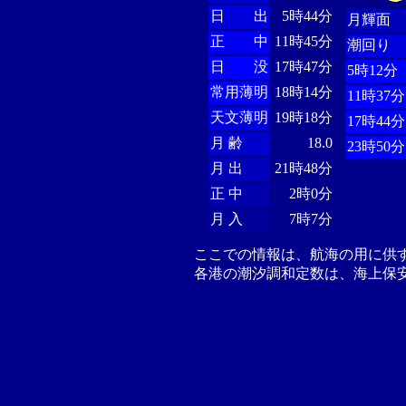
日 出
5時44分
月輝面
正 中
11時45分
潮回り
日 没
17時47分
5時12分
常用薄明
18時14分
11時37分
天文薄明
19時18分
17時44分
月 齢
18.0
23時50分
月 出
21時48分
正 中
2時0分
月 入
7時7分
ここでの情報は、航海の用に供
各港の潮汐調和定数は、海上保