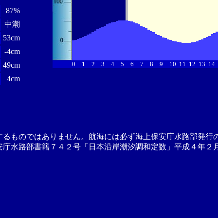
87%
中潮
53cm
-4cm
0
1
2
3
4
5
6
7
8
9
10
11
12
13
14
49cm
4cm
するものではありません。航海には必ず海上保安庁水路部発行
安庁水路部書籍７４２号「日本沿岸潮汐調和定数」平成４年２