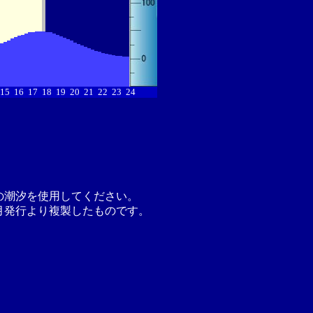
15
16
17
18
19
20
21
22
23
24
の潮汐を使用してください。
月発行より複製したものです。