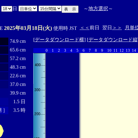
月
日
～
地方選択
～
2025年03月18日(火)
＜＜
前日
翌日
＞＞
月単
'E
使用時 JST
[
データダウンロード横
] [
データダウンロード縦
74.9 cm
65.6 cm
0
1
2
3
4
5
6
7
8
9
10
11
12
13
14
57.2 cm
48.3 cm
22.6 cm
37.0 cm
39.9 cm
1.5 日
 ］
3.5 時