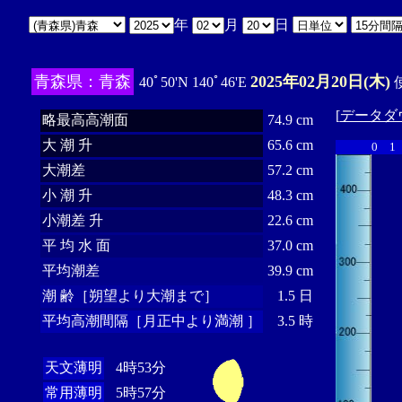
年
月
日
青森県：青森
2025年02月20日(木)
40ﾟ50'N 140ﾟ46'E
使
[
データダ
略最高高潮面
74.9 cm
大 潮 升
65.6 cm
0
1
大潮差
57.2 cm
小 潮 升
48.3 cm
小潮差 升
22.6 cm
平 均 水 面
37.0 cm
平均潮差
39.9 cm
潮 齢［朔望より大潮まで］
1.5 日
平均高潮間隔［月正中より満潮 ］
3.5 時
天文薄明
4時53分
常用薄明
5時57分