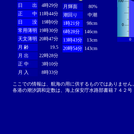
日 出
4時29分
月輝面
80%
正 中
11時44分
潮回り
中潮
日 没
19時0分
1時21分
98cm
常用薄明
19時30分
6時28分
146cm
天文薄明
20時47分
0
13時43分
13cm
月 齢
19.5
20時54分
143cm
月 出
22時28分
正 中
3時10分
月 入
8時33分
ここでの情報は、航海の用に供するものではありません
各港の潮汐調和定数は、海上保安庁水路部書籍７４２号