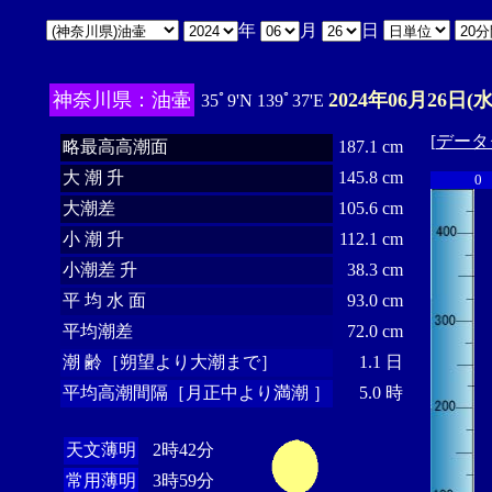
年
月
日
神奈川県：油壷
2024年06月26日(水
35ﾟ9'N 139ﾟ37'E
[
データ
略最高高潮面
187.1 cm
大 潮 升
145.8 cm
0
大潮差
105.6 cm
小 潮 升
112.1 cm
小潮差 升
38.3 cm
平 均 水 面
93.0 cm
平均潮差
72.0 cm
潮 齢［朔望より大潮まで］
1.1 日
平均高潮間隔［月正中より満潮 ］
5.0 時
天文薄明
2時42分
常用薄明
3時59分