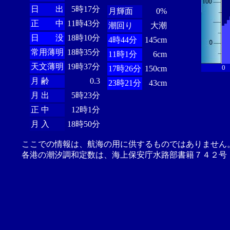
日 出
5時17分
月輝面
0%
正 中
11時43分
潮回り
大潮
日 没
18時10分
4時44分
145cm
常用薄明
18時35分
11時1分
6cm
天文薄明
19時37分
0
17時26分
150cm
月 齢
0.3
23時21分
43cm
月 出
5時23分
正 中
12時1分
月 入
18時50分
ここでの情報は、航海の用に供するものではありません
各港の潮汐調和定数は、海上保安庁水路部書籍７４２号