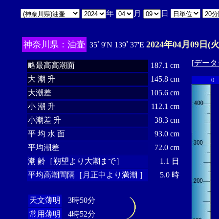
年
月
日
神奈川県：油壷
2024年04月09日(火
35ﾟ9'N 139ﾟ37'E
[
データ
略最高高潮面
187.1 cm
大 潮 升
145.8 cm
0
大潮差
105.6 cm
小 潮 升
112.1 cm
小潮差 升
38.3 cm
平 均 水 面
93.0 cm
平均潮差
72.0 cm
潮 齢［朔望より大潮まで］
1.1 日
平均高潮間隔［月正中より満潮 ］
5.0 時
天文薄明
3時50分
常用薄明
4時52分