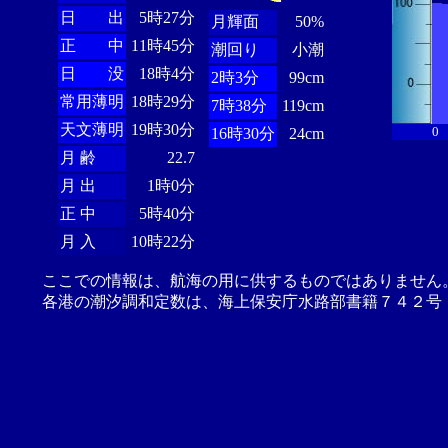
日 出
5時27分
月輝面
50%
正 中
11時45分
潮回り
小潮
日 没
18時4分
2時3分
99cm
常用薄明
18時29分
7時38分
119cm
天文薄明
19時30分
0
16時30分
24cm
月 齢
22.7
月 出
1時0分
正 中
5時40分
月 入
10時22分
ここでの情報は、航海の用に供するものではありません
各港の潮汐調和定数は、海上保安庁水路部書籍７４２号