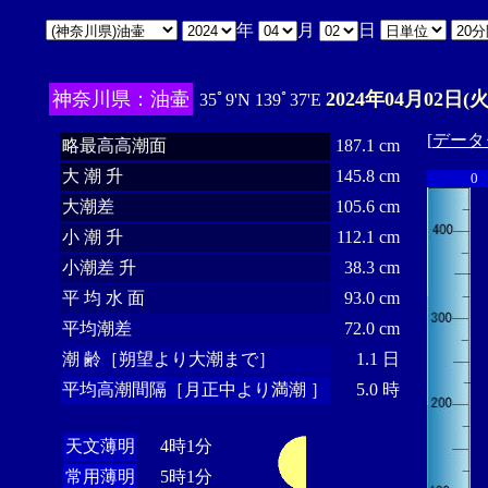
年
月
日
神奈川県：油壷
2024年04月02日(火
35ﾟ9'N 139ﾟ37'E
[
データ
略最高高潮面
187.1 cm
大 潮 升
145.8 cm
0
大潮差
105.6 cm
小 潮 升
112.1 cm
小潮差 升
38.3 cm
平 均 水 面
93.0 cm
平均潮差
72.0 cm
潮 齢［朔望より大潮まで］
1.1 日
平均高潮間隔［月正中より満潮 ］
5.0 時
天文薄明
4時1分
常用薄明
5時1分