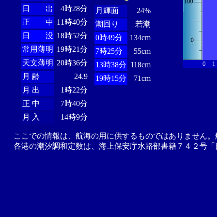
日 出
4時28分
月輝面
24%
正 中
11時40分
潮回り
若潮
日 没
18時52分
0時49分
134cm
常用薄明
19時21分
7時25分
55cm
天文薄明
20時36分
0
1
13時38分
118cm
月 齢
24.9
19時15分
71cm
月 出
1時22分
正 中
7時40分
月 入
14時9分
ここでの情報は、航海の用に供するものではありません。
各港の潮汐調和定数は、海上保安庁水路部書籍７４２号「