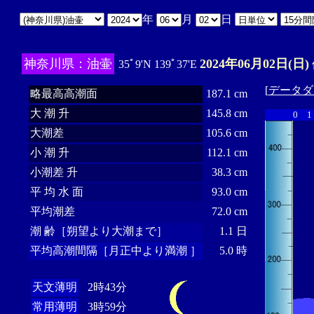
年
月
日
神奈川県：油壷
2024年06月02日(日)
35ﾟ9'N 139ﾟ37'E
[
データダ
略最高高潮面
187.1 cm
大 潮 升
145.8 cm
0
1
大潮差
105.6 cm
小 潮 升
112.1 cm
小潮差 升
38.3 cm
平 均 水 面
93.0 cm
平均潮差
72.0 cm
潮 齢［朔望より大潮まで］
1.1 日
平均高潮間隔［月正中より満潮 ］
5.0 時
天文薄明
2時43分
常用薄明
3時59分