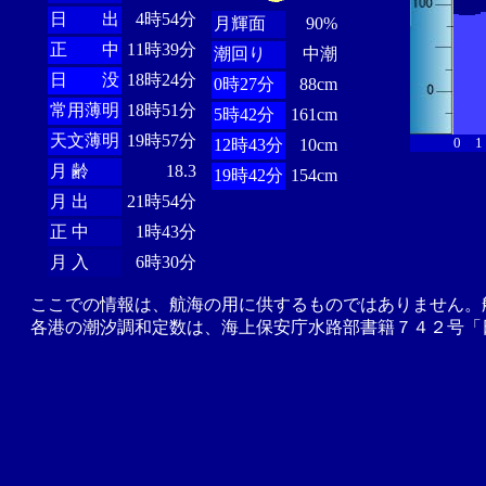
日 出
4時54分
月輝面
90%
正 中
11時39分
潮回り
中潮
日 没
18時24分
0時27分
88cm
常用薄明
18時51分
5時42分
161cm
天文薄明
19時57分
0
1
12時43分
10cm
月 齢
18.3
19時42分
154cm
月 出
21時54分
正 中
1時43分
月 入
6時30分
ここでの情報は、航海の用に供するものではありません。
各港の潮汐調和定数は、海上保安庁水路部書籍７４２号「