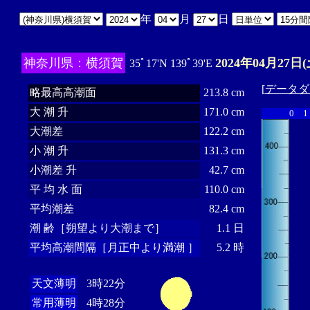
年
月
日
神奈川県：横須賀
2024年04月27日(
35ﾟ17'N 139ﾟ39'E
[
データダ
略最高高潮面
213.8 cm
大 潮 升
171.0 cm
0
1
大潮差
122.2 cm
小 潮 升
131.3 cm
小潮差 升
42.7 cm
平 均 水 面
110.0 cm
平均潮差
82.4 cm
潮 齢［朔望より大潮まで］
1.1 日
平均高潮間隔［月正中より満潮 ］
5.2 時
天文薄明
3時22分
常用薄明
4時28分