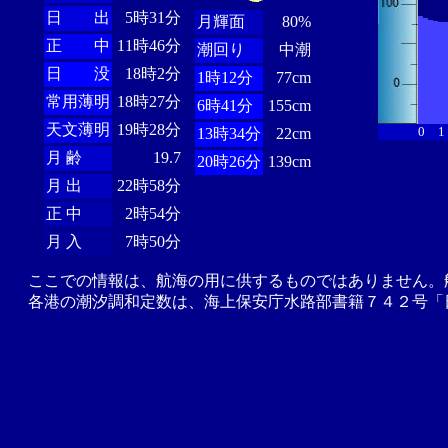
日 出
5時31分
月輝面
80%
正 中
11時46分
潮回り
中潮
日 没
18時2分
1時12分
77cm
常用薄明
18時27分
6時41分
155cm
天文薄明
19時28分
0
1
13時34分
22cm
月 齢
19.7
20時26分
139cm
月 出
22時58分
正 中
2時54分
月 入
7時50分
ここでの情報は、航海の用に供するものではありません。
各港の潮汐調和定数は、海上保安庁水路部書籍７４２号「