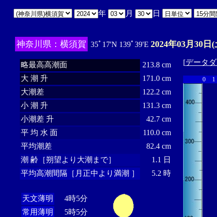
年
月
日
神奈川県：横須賀
2024年03月30日(
35ﾟ17'N 139ﾟ39'E
[
データダ
略最高高潮面
213.8 cm
大 潮 升
171.0 cm
0
1
大潮差
122.2 cm
小 潮 升
131.3 cm
小潮差 升
42.7 cm
平 均 水 面
110.0 cm
平均潮差
82.4 cm
潮 齢［朔望より大潮まで］
1.1 日
平均高潮間隔［月正中より満潮 ］
5.2 時
天文薄明
4時5分
常用薄明
5時5分