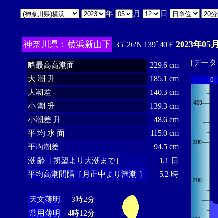
年
月
日
神奈川県：横浜新山下
2023年05
35ﾟ26'N 139ﾟ40'E
[
データ
略最高高潮面
229.6 cm
大 潮 升
185.1 cm
0
大潮差
140.3 cm
小 潮 升
139.3 cm
小潮差 升
48.6 cm
平 均 水 面
115.0 cm
平均潮差
94.5 cm
潮 齢［朔望より大潮まで］
1.1 日
平均高潮間隔［月正中より満潮 ］
5.2 時
天文薄明
3時2分
常用薄明
4時12分