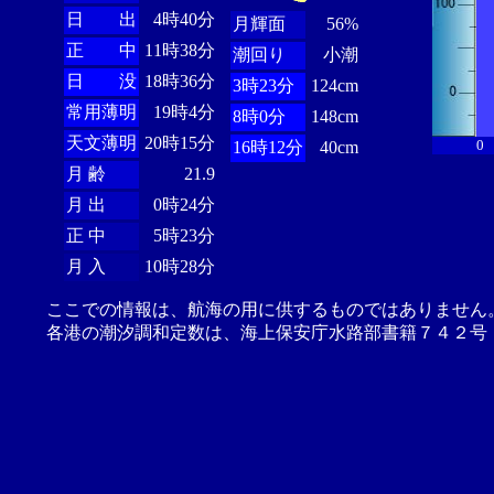
日 出
4時40分
月輝面
56%
正 中
11時38分
潮回り
小潮
日 没
18時36分
3時23分
124cm
常用薄明
19時4分
8時0分
148cm
天文薄明
20時15分
0
16時12分
40cm
月 齢
21.9
月 出
0時24分
正 中
5時23分
月 入
10時28分
ここでの情報は、航海の用に供するものではありません
各港の潮汐調和定数は、海上保安庁水路部書籍７４２号