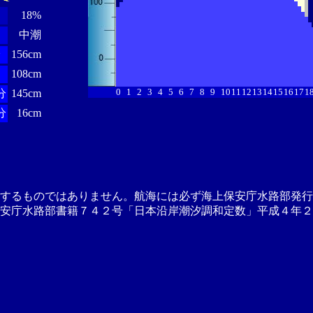
18%
中潮
分
156cm
108cm
0
1
2
3
4
5
6
7
8
9
10
11
12
13
14
15
16
17
1
分
145cm
分
16cm
供するものではありません。航海には必ず海上保安庁水路部発行
安庁水路部書籍７４２号「日本沿岸潮汐調和定数」平成４年２