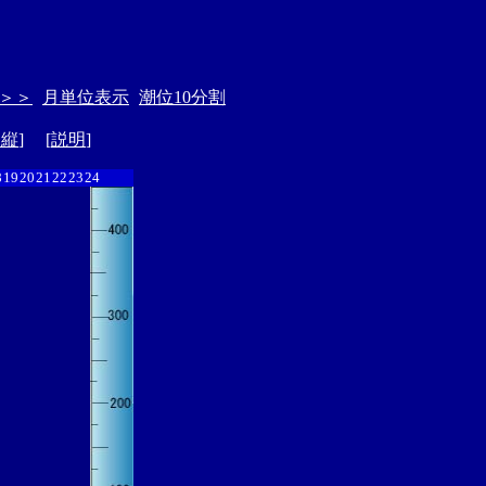
＞＞
月単位表示
潮位10分割
ド縦
] [
説明
]
8
19
20
21
22
23
24