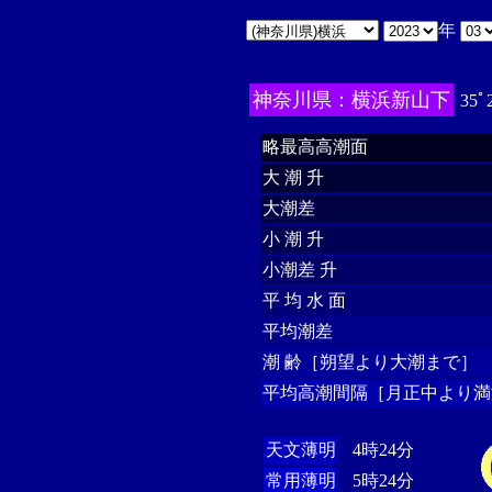
年
神奈川県：横浜新山下
35ﾟ
略最高高潮面
大 潮 升
大潮差
小 潮 升
小潮差 升
平 均 水 面
平均潮差
潮 齢［朔望より大潮まで］
平均高潮間隔［月正中より満
天文薄明
4時24分
常用薄明
5時24分