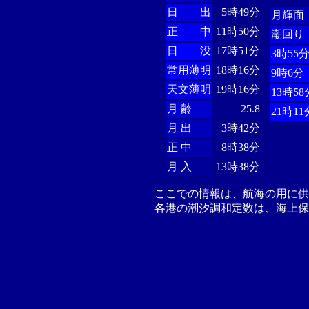
日 出
5時49分
月輝面
正 中
11時50分
潮回り
日 没
17時51分
3時55
常用薄明
18時16分
9時6分
天文薄明
19時16分
13時58
月 齢
25.8
21時11
月 出
3時42分
正 中
8時38分
月 入
13時38分
ここでの情報は、航海の用に
各港の潮汐調和定数は、海上保