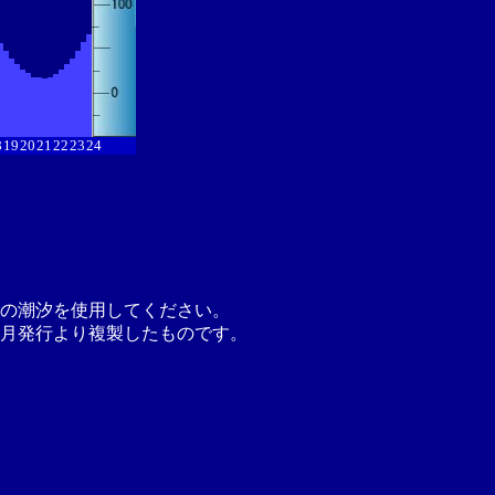
8
19
20
21
22
23
24
の潮汐を使用してください。
月発行より複製したものです。