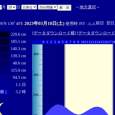
月
日
～
地方選択
～
2023年03月18日(土)
＜＜
前日
翌日
26'N 139ﾟ40'E
使用時 JST
[
データダウンロード横
] [
データダウンロー
229.6 cm
185.1 cm
0
1
2
3
4
5
6
7
8
9
10
11
12
13
14
15
16
17
1
140.3 cm
139.3 cm
48.6 cm
115.0 cm
94.5 cm
1.1 日
潮 ］
5.2 時