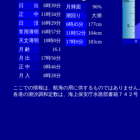
日 出
6時39分
月輝面
96%
正 中
11時34分
潮回り
大潮
日 没
16時29分
6時45分
177cm
常用薄明
16時57分
11時52分
104cm
天文薄明
18時0分
0
17時9分
183cm
月 齢
16.1
月 出
17時56分
正 中
0時46分
月 入
8時28分
ここでの情報は、航海の用に供するものではありません
各港の潮汐調和定数は、海上保安庁水路部書籍７４２号