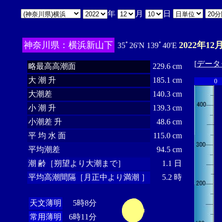
年
月
日
神奈川県：横浜新山下
2022年12
35ﾟ26'N 139ﾟ40'E
[
データ
略最高高潮面
229.6 cm
大 潮 升
185.1 cm
0
大潮差
140.3 cm
小 潮 升
139.3 cm
小潮差 升
48.6 cm
平 均 水 面
115.0 cm
平均潮差
94.5 cm
潮 齢［朔望より大潮まで］
1.1 日
平均高潮間隔［月正中より満潮 ］
5.2 時
天文薄明
5時8分
常用薄明
6時11分