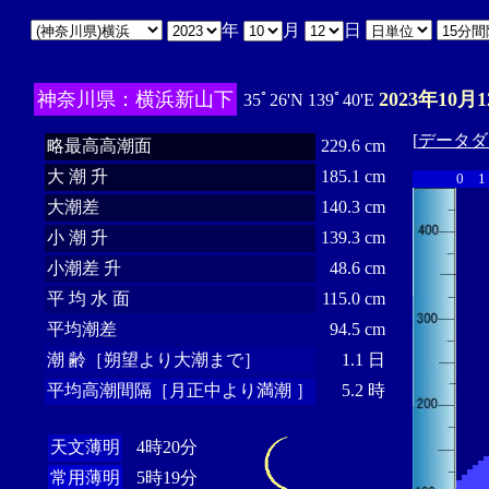
年
月
日
神奈川県：横浜新山下
2023年10月1
35ﾟ26'N 139ﾟ40'E
[
データダ
略最高高潮面
229.6 cm
大 潮 升
185.1 cm
0
1
大潮差
140.3 cm
小 潮 升
139.3 cm
小潮差 升
48.6 cm
平 均 水 面
115.0 cm
平均潮差
94.5 cm
潮 齢［朔望より大潮まで］
1.1 日
平均高潮間隔［月正中より満潮 ］
5.2 時
天文薄明
4時20分
常用薄明
5時19分