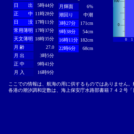
日 出
5時44分
月輝面
6%
正 中
11時28分
潮回り
中潮
日 没
17時11分
3時27分
171cm
常用薄明
17時37分
9時38分
54cm
天文薄明
18時35分
0
1
16時11分
182cm
月 齢
27.0
22時6分
68cm
月 出
3時5分
正 中
9時41分
月 入
16時9分
ここでの情報は、航海の用に供するものではありません。
各港の潮汐調和定数は、海上保安庁水路部書籍７４２号「