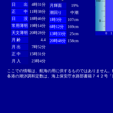
日 出
4時31分
月輝面
19%
正 中
11時38分
潮回り
中潮
日 没
18時46分
1時3分
107cm
常用薄明
19時14分
6時12分
169cm
天文薄明
20時28分
0
1
13時33分
25cm
月 齢
4.4
20時48分
158cm
月 出
7時52分
正 中
15時31分
月 入
23時4分
ここでの情報は、航海の用に供するものではありません。
各港の潮汐調和定数は、海上保安庁水路部書籍７４２号「