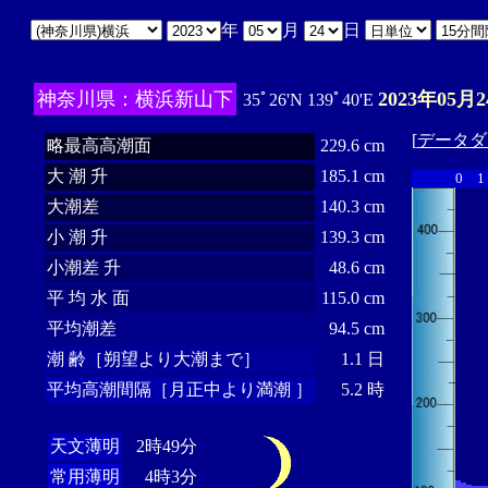
年
月
日
神奈川県：横浜新山下
2023年05月2
35ﾟ26'N 139ﾟ40'E
[
データダ
略最高高潮面
229.6 cm
大 潮 升
185.1 cm
0
1
大潮差
140.3 cm
小 潮 升
139.3 cm
小潮差 升
48.6 cm
平 均 水 面
115.0 cm
平均潮差
94.5 cm
潮 齢［朔望より大潮まで］
1.1 日
平均高潮間隔［月正中より満潮 ］
5.2 時
天文薄明
2時49分
常用薄明
4時3分