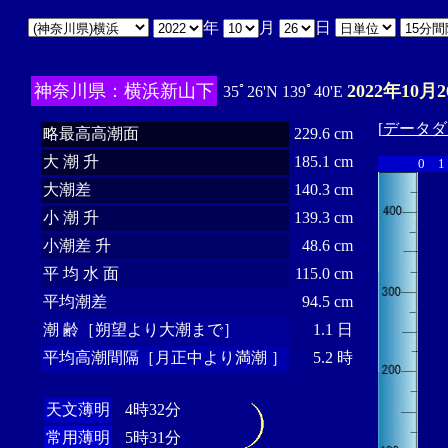
年
月
日
神奈川県：横浜新山下
2022年10月2
35ﾟ26'N 139ﾟ40'E
[
データダ
略最高高潮面
229.6 cm
大 潮 升
185.1 cm
0
1
大潮差
140.3 cm
小 潮 升
139.3 cm
小潮差 升
48.6 cm
平 均 水 面
115.0 cm
平均潮差
94.5 cm
潮 齢［朔望より大潮まで］
1.1 日
平均高潮間隔［月正中より満潮 ］
5.2 時
天文薄明
4時32分
常用薄明
5時31分