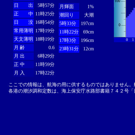
日 出
5時57分
月輝面
1%
正 中
11時25分
潮回り
大潮
日 没
16時54分
5時33分
197cm
常用薄明
17時19分
11時22分
69cm
天文薄明
18時19分
0
1
17時3分
196cm
月 齢
0.6
23時31分
12cm
月 出
6時29分
正 中
11時59分
月 入
17時22分
ここでの情報は、航海の用に供するものではありません。
各港の潮汐調和定数は、海上保安庁水路部書籍７４２号「