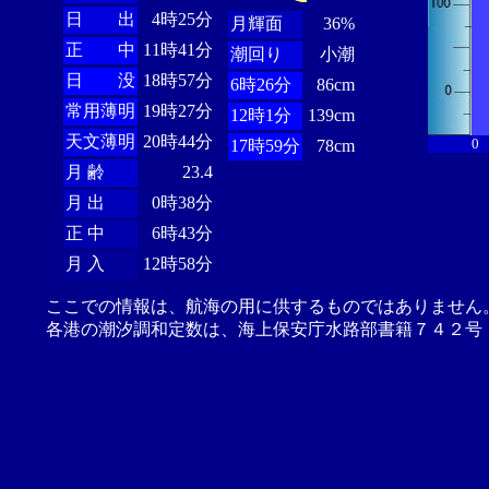
日 出
4時25分
月輝面
36%
正 中
11時41分
潮回り
小潮
日 没
18時57分
6時26分
86cm
常用薄明
19時27分
12時1分
139cm
天文薄明
20時44分
0
17時59分
78cm
月 齢
23.4
月 出
0時38分
正 中
6時43分
月 入
12時58分
ここでの情報は、航海の用に供するものではありません
各港の潮汐調和定数は、海上保安庁水路部書籍７４２号