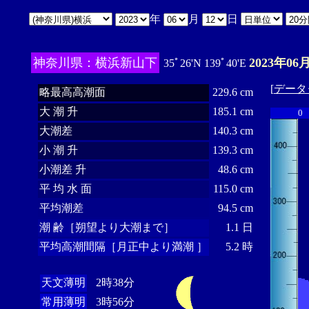
年
月
日
神奈川県：横浜新山下
2023年06
35ﾟ26'N 139ﾟ40'E
[
データ
略最高高潮面
229.6 cm
大 潮 升
185.1 cm
0
大潮差
140.3 cm
小 潮 升
139.3 cm
小潮差 升
48.6 cm
平 均 水 面
115.0 cm
平均潮差
94.5 cm
潮 齢［朔望より大潮まで］
1.1 日
平均高潮間隔［月正中より満潮 ］
5.2 時
天文薄明
2時38分
常用薄明
3時56分