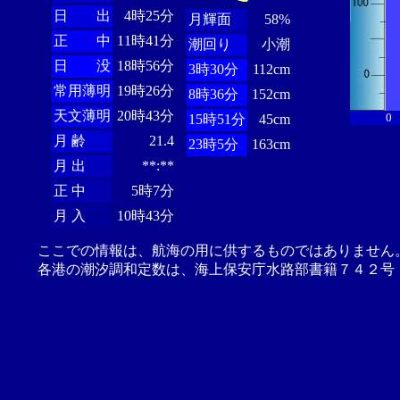
日 出
4時25分
月輝面
58%
正 中
11時41分
潮回り
小潮
日 没
18時56分
3時30分
112cm
常用薄明
19時26分
8時36分
152cm
天文薄明
20時43分
0
15時51分
45cm
月 齢
21.4
23時5分
163cm
月 出
**:**
正 中
5時7分
月 入
10時43分
ここでの情報は、航海の用に供するものではありません
各港の潮汐調和定数は、海上保安庁水路部書籍７４２号