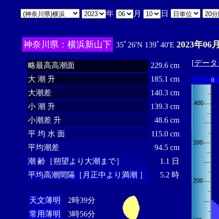
年
月
日
神奈川県：横浜新山下
2023年06
35ﾟ26'N 139ﾟ40'E
[
データ
略最高高潮面
229.6 cm
大 潮 升
185.1 cm
0
大潮差
140.3 cm
小 潮 升
139.3 cm
小潮差 升
48.6 cm
平 均 水 面
115.0 cm
平均潮差
94.5 cm
潮 齢［朔望より大潮まで］
1.1 日
平均高潮間隔［月正中より満潮 ］
5.2 時
天文薄明
2時39分
常用薄明
3時56分