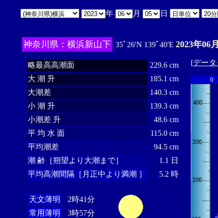
年
月
日
神奈川県：横浜新山下
2023年06
35ﾟ26'N 139ﾟ40'E
[
データ
略最高高潮面
229.6 cm
大 潮 升
185.1 cm
0
大潮差
140.3 cm
小 潮 升
139.3 cm
小潮差 升
48.6 cm
平 均 水 面
115.0 cm
平均潮差
94.5 cm
潮 齢［朔望より大潮まで］
1.1 日
平均高潮間隔［月正中より満潮 ］
5.2 時
天文薄明
2時41分
常用薄明
3時57分