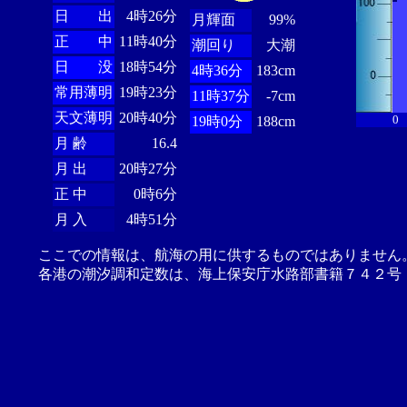
日 出
4時26分
月輝面
99%
正 中
11時40分
潮回り
大潮
日 没
18時54分
4時36分
183cm
常用薄明
19時23分
11時37分
-7cm
天文薄明
20時40分
0
19時0分
188cm
月 齢
16.4
月 出
20時27分
正 中
0時6分
月 入
4時51分
ここでの情報は、航海の用に供するものではありません
各港の潮汐調和定数は、海上保安庁水路部書籍７４２号