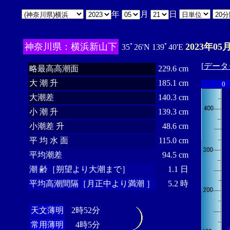
年
月
日
神奈川県：横浜新山下
2023年05
35ﾟ26'N 139ﾟ40'E
[
データ
略最高高潮面
229.6 cm
大 潮 升
185.1 cm
0
大潮差
140.3 cm
小 潮 升
139.3 cm
小潮差 升
48.6 cm
平 均 水 面
115.0 cm
平均潮差
94.5 cm
潮 齢［朔望より大潮まで］
1.1 日
平均高潮間隔［月正中より満潮 ］
5.2 時
天文薄明
2時52分
常用薄明
4時5分