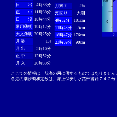
日 出
4時33分
月輝面
2%
正 中
11時38分
潮回り
大潮
日 没
18時44分
4時52分
181cm
常用薄明
19時12分
11時43分
-5cm
天文薄明
20時25分
0
18時47分
176cm
月 齢
1.4
23時59分
98cm
月 出
5時16分
正 中
12時52分
月 入
20時33分
ここでの情報は、航海の用に供するものではありません
各港の潮汐調和定数は、海上保安庁水路部書籍７４２号