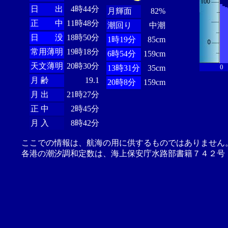
日 出
4時44分
月輝面
82%
正 中
11時48分
潮回り
中潮
日 没
18時50分
1時19分
85cm
常用薄明
19時18分
6時54分
159cm
天文薄明
20時30分
0
13時31分
35cm
月 齢
19.1
20時8分
159cm
月 出
21時27分
正 中
2時45分
月 入
8時42分
ここでの情報は、航海の用に供するものではありません
各港の潮汐調和定数は、海上保安庁水路部書籍７４２号