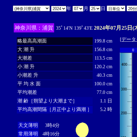
年
月
日
神奈川県：浦賀
2024年07月25日(
35ﾟ14'N 139ﾟ43'E
[
データ
略最高高潮面
199.8 cm
大 潮 升
156.8 cm
0
大潮差
113.5 cm
小 潮 升
120.2 cm
小潮差 升
40.3 cm
平 均 水 面
100.0 cm
平均潮差
77.0 cm
潮 齢［朔望より大潮まで］
1.1 日
平均高潮間隔［月正中より満潮 ］
5.2 時
天文薄明
3時4分
常用薄明
4時16分