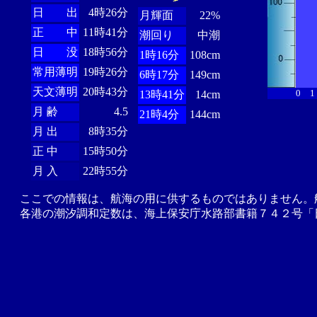
日 出
4時26分
月輝面
22%
正 中
11時41分
潮回り
中潮
日 没
18時56分
1時16分
108cm
常用薄明
19時26分
6時17分
149cm
天文薄明
20時43分
0
1
13時41分
14cm
月 齢
4.5
21時4分
144cm
月 出
8時35分
正 中
15時50分
月 入
22時55分
ここでの情報は、航海の用に供するものではありません。
各港の潮汐調和定数は、海上保安庁水路部書籍７４２号「