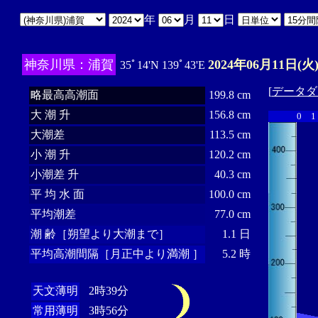
年
月
日
神奈川県：浦賀
2024年06月11日(火
35ﾟ14'N 139ﾟ43'E
[
データダ
略最高高潮面
199.8 cm
大 潮 升
156.8 cm
0
1
大潮差
113.5 cm
小 潮 升
120.2 cm
小潮差 升
40.3 cm
平 均 水 面
100.0 cm
平均潮差
77.0 cm
潮 齢［朔望より大潮まで］
1.1 日
平均高潮間隔［月正中より満潮 ］
5.2 時
天文薄明
2時39分
常用薄明
3時56分