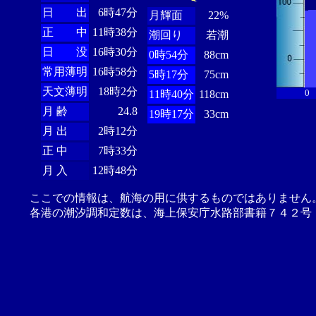
日 出
6時47分
月輝面
22%
正 中
11時38分
潮回り
若潮
日 没
16時30分
0時54分
88cm
常用薄明
16時58分
5時17分
75cm
天文薄明
18時2分
0
11時40分
118cm
月 齢
24.8
19時17分
33cm
月 出
2時12分
正 中
7時33分
月 入
12時48分
ここでの情報は、航海の用に供するものではありません
各港の潮汐調和定数は、海上保安庁水路部書籍７４２号