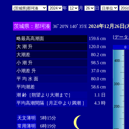
年
月
日
茨城県：那珂湊
2024年12月26日(
36ﾟ20'N 140ﾟ35'E
[
データ
略最高高潮面
159.6 cm
大 潮 升
120.0 cm
0
大潮差
80.2 cm
小 潮 升
98.5 cm
小潮差 升
37.0 cm
平 均 水 面
80.0 cm
平均潮差
58.6 cm
潮 齢［朔望より大潮まで］
1.1 日
平均高潮間隔［月正中より満潮 ］
4.3 時
天文薄明
5時15分
常用薄明
6時19分