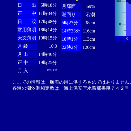
日 出
5時18分
月輝面
69%
正 中
11時34分
潮回り
若潮
日 没
17時48分
5時23分
38cm
常用薄明
18時14分
14時33分
116cm
天文薄明
19時15分
0
18時1分
113cm
月 齢
10.0
22時2分
120cm
月 出
14時46分
正 中
19時25分
月 入
**:**
ここでの情報は、航海の用に供するものではありません
各港の潮汐調和定数は、海上保安庁水路部書籍７４２号