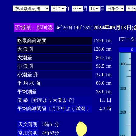
年
月
日
茨城県：那珂湊
2024年09月13日(
36ﾟ20'N 140ﾟ35'E
[
データ
略最高高潮面
159.6 cm
大 潮 升
120.0 cm
0
大潮差
80.2 cm
小 潮 升
98.5 cm
小潮差 升
37.0 cm
平 均 水 面
80.0 cm
平均潮差
58.6 cm
潮 齢［朔望より大潮まで］
1.1 日
平均高潮間隔［月正中より満潮 ］
4.3 時
天文薄明
3時51分
常用薄明
4時53分