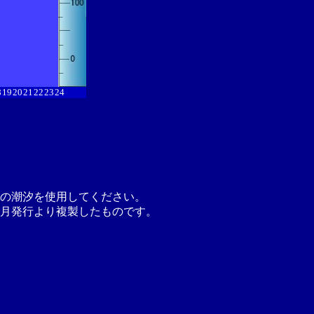
8
19
20
21
22
23
24
の潮汐を使用してください。
月発行より複製したものです。