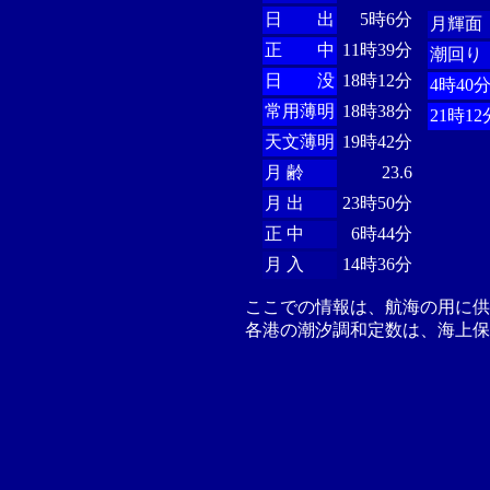
日 出
5時6分
月輝面
正 中
11時39分
潮回り
日 没
18時12分
4時40
常用薄明
18時38分
21時12
天文薄明
19時42分
月 齢
23.6
月 出
23時50分
正 中
6時44分
月 入
14時36分
ここでの情報は、航海の用に
各港の潮汐調和定数は、海上保