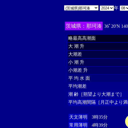
年
茨城県：那珂湊
36ﾟ20'N 14
略最高高潮面
大 潮 升
大潮差
小 潮 升
小潮差 升
平 均 水 面
平均潮差
潮 齢［朔望より大潮まで］
平均高潮間隔［月正中より満
天文薄明
3時35分
常用薄明
4時39分