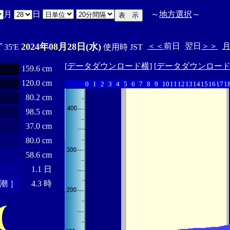
月
日
～
地方選択
～
2024年08月28日(水)
＜＜
前日
翌日
＞＞
0ﾟ35'E
使用時 JST
[
データダウンロード横
] [
データダウンロー
159.6 cm
120.0 cm
0
1
2
3
4
5
6
7
8
9
10
11
12
13
14
15
16
17
1
80.2 cm
98.5 cm
37.0 cm
80.0 cm
58.6 cm
1.1 日
潮 ］
4.3 時