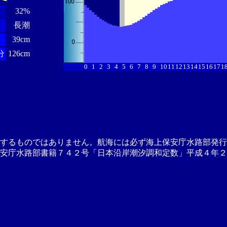
32%
長潮
分
39cm
分
126cm
0
1
2
3
4
5
6
7
8
9
10
11
12
13
14
15
16
17
1
供するものではありません。航海には必ず海上保安庁水路部発行
安庁水路部書籍７４２号「日本沿岸潮汐調和定数」平成４年２