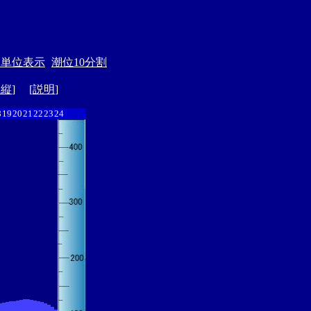
月単位表示
潮位10分割
ド縦
] [
説明
]
8
19
20
21
22
23
24