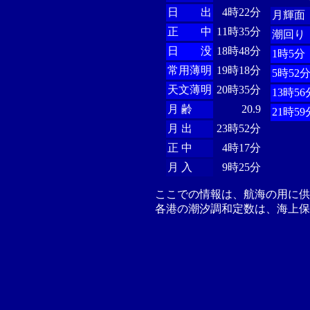
日 出
4時22分
月輝面
正 中
11時35分
潮回り
日 没
18時48分
1時5分
常用薄明
19時18分
5時52
天文薄明
20時35分
13時56
月 齢
20.9
21時59
月 出
23時52分
正 中
4時17分
月 入
9時25分
ここでの情報は、航海の用に
各港の潮汐調和定数は、海上保