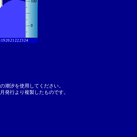
8
19
20
21
22
23
24
の潮汐を使用してください。
月発行より複製したものです。