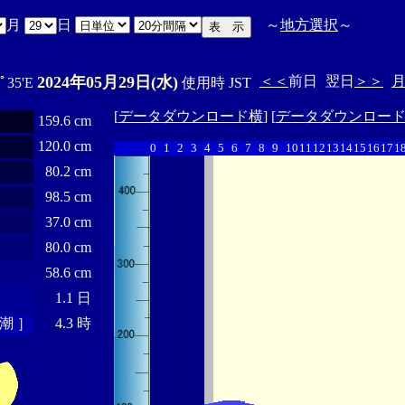
月
日
～
地方選択
～
2024年05月29日(水)
＜＜
前日
翌日
＞＞
0ﾟ35'E
使用時 JST
[
データダウンロード横
] [
データダウンロー
159.6 cm
120.0 cm
0
1
2
3
4
5
6
7
8
9
10
11
12
13
14
15
16
17
1
80.2 cm
98.5 cm
37.0 cm
80.0 cm
58.6 cm
1.1 日
潮 ］
4.3 時