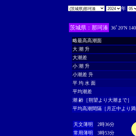
年
茨城県：那珂湊
36ﾟ20'N 14
略最高高潮面
大 潮 升
大潮差
小 潮 升
小潮差 升
平 均 水 面
平均潮差
潮 齢［朔望より大潮まで］
平均高潮間隔［月正中より満
天文薄明
2時36分
常用薄明
3時53分