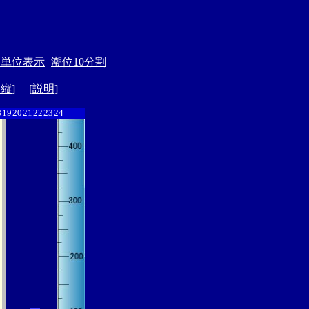
月単位表示
潮位10分割
ド縦
] [
説明
]
8
19
20
21
22
23
24