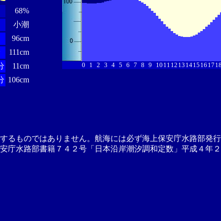
68%
小潮
96cm
分
111cm
0
1
2
3
4
5
6
7
8
9
10
11
12
13
14
15
16
17
1
分
11cm
分
106cm
供するものではありません。航海には必ず海上保安庁水路部発行
安庁水路部書籍７４２号「日本沿岸潮汐調和定数」平成４年２