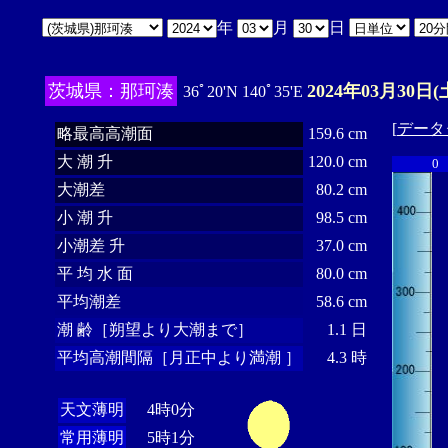
年
月
日
茨城県：那珂湊
2024年03月30日(
36ﾟ20'N 140ﾟ35'E
[
データ
略最高高潮面
159.6 cm
大 潮 升
120.0 cm
0
大潮差
80.2 cm
小 潮 升
98.5 cm
小潮差 升
37.0 cm
平 均 水 面
80.0 cm
平均潮差
58.6 cm
潮 齢［朔望より大潮まで］
1.1 日
平均高潮間隔［月正中より満潮 ］
4.3 時
天文薄明
4時0分
常用薄明
5時1分