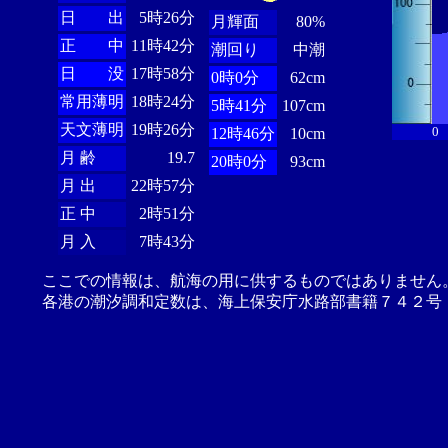
日 出
5時26分
月輝面
80%
正 中
11時42分
潮回り
中潮
日 没
17時58分
0時0分
62cm
常用薄明
18時24分
5時41分
107cm
天文薄明
19時26分
0
12時46分
10cm
月 齢
19.7
20時0分
93cm
月 出
22時57分
正 中
2時51分
月 入
7時43分
ここでの情報は、航海の用に供するものではありません
各港の潮汐調和定数は、海上保安庁水路部書籍７４２号