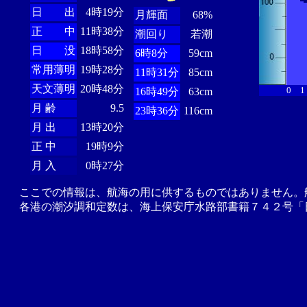
日 出
4時19分
月輝面
68%
正 中
11時38分
潮回り
若潮
日 没
18時58分
6時8分
59cm
常用薄明
19時28分
11時31分
85cm
天文薄明
20時48分
0
1
16時49分
63cm
月 齢
9.5
23時36分
116cm
月 出
13時20分
正 中
19時9分
月 入
0時27分
ここでの情報は、航海の用に供するものではありません。
各港の潮汐調和定数は、海上保安庁水路部書籍７４２号「