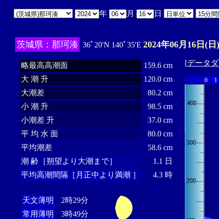
年
月
日
茨城県：那珂湊
2024年06月16日(日
36ﾟ20'N 140ﾟ35'E
[
データダ
略最高高潮面
159.6 cm
大 潮 升
120.0 cm
0
1
大潮差
80.2 cm
小 潮 升
98.5 cm
小潮差 升
37.0 cm
平 均 水 面
80.0 cm
平均潮差
58.6 cm
潮 齢［朔望より大潮まで］
1.1 日
平均高潮間隔［月正中より満潮 ］
4.3 時
天文薄明
2時29分
常用薄明
3時49分