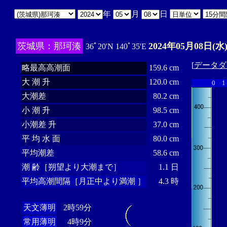
年
月
日
茨城県：那珂湊
2024年05月08日(水
36ﾟ20'N 140ﾟ35'E
[
データダ
略最高高潮面
159.6 cm
大 潮 升
120.0 cm
0
1
大潮差
80.2 cm
小 潮 升
98.5 cm
小潮差 升
37.0 cm
平 均 水 面
80.0 cm
平均潮差
58.6 cm
潮 齢［朔望より大潮まで］
1.1 日
平均高潮間隔［月正中より満潮 ］
4.3 時
天文薄明
2時59分
常用薄明
4時9分