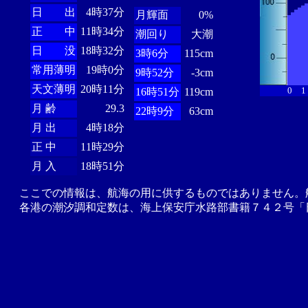
日 出
4時37分
月輝面
0%
正 中
11時34分
潮回り
大潮
日 没
18時32分
3時6分
115cm
常用薄明
19時0分
9時52分
-3cm
天文薄明
20時11分
0
1
16時51分
119cm
月 齢
29.3
22時9分
63cm
月 出
4時18分
正 中
11時29分
月 入
18時51分
ここでの情報は、航海の用に供するものではありません。
各港の潮汐調和定数は、海上保安庁水路部書籍７４２号「