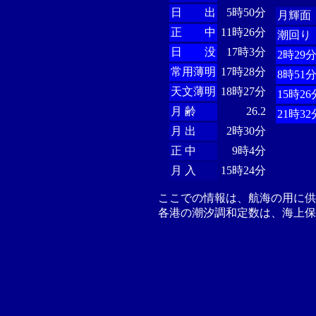
日 出
5時50分
月輝面
正 中
11時26分
潮回り
日 没
17時3分
2時29
常用薄明
17時28分
8時51
天文薄明
18時27分
15時26
月 齢
26.2
21時32
月 出
2時30分
正 中
9時4分
月 入
15時24分
ここでの情報は、航海の用に
各港の潮汐調和定数は、海上保