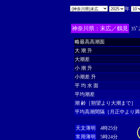
年
神奈川県：末広／鶴見
35ﾟ
略最高高潮面
大 潮 升
大潮差
小 潮 升
小潮差 升
平 均 水 面
平均潮差
潮 齢［朔望より大潮まで］
平均高潮間隔［月正中より満
天文薄明
4時25分
常用薄明
5時24分