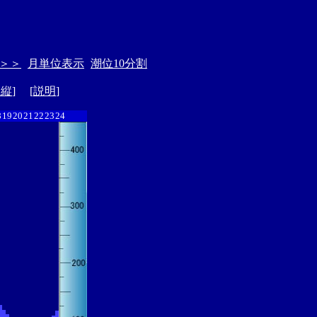
＞＞
月単位表示
潮位10分割
ド縦
] [
説明
]
8
19
20
21
22
23
24