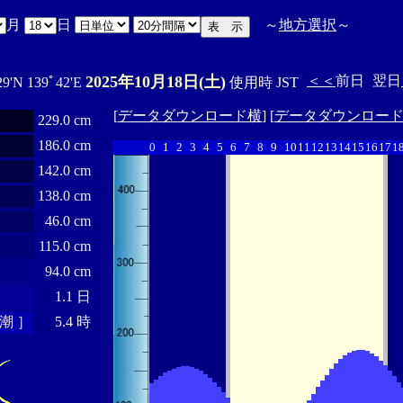
月
日
～
地方選択
～
2025年10月18日(土)
＜＜
前日
翌日
29'N 139ﾟ42'E
使用時 JST
[
データダウンロード横
] [
データダウンロー
229.0 cm
186.0 cm
0
1
2
3
4
5
6
7
8
9
10
11
12
13
14
15
16
17
1
142.0 cm
138.0 cm
46.0 cm
115.0 cm
94.0 cm
1.1 日
潮 ］
5.4 時