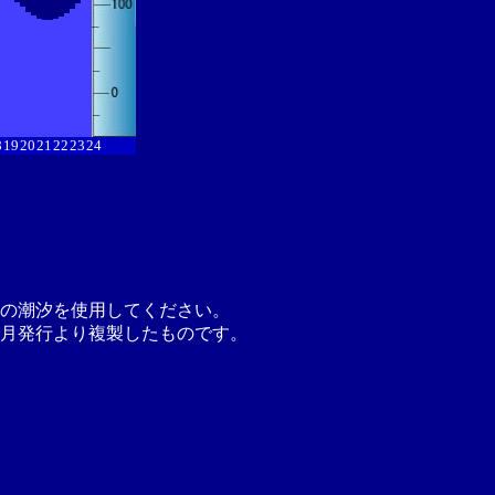
8
19
20
21
22
23
24
の潮汐を使用してください。
月発行より複製したものです。