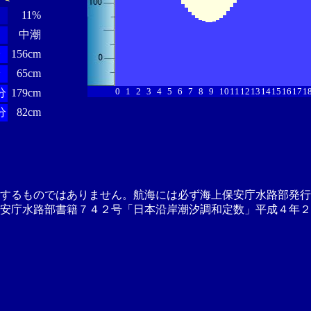
11%
中潮
分
156cm
分
65cm
0
1
2
3
4
5
6
7
8
9
10
11
12
13
14
15
16
17
1
分
179cm
分
82cm
供するものではありません。航海には必ず海上保安庁水路部発行
安庁水路部書籍７４２号「日本沿岸潮汐調和定数」平成４年２