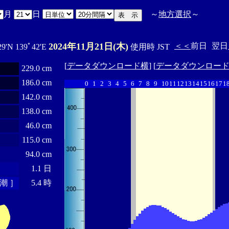
月
日
～
地方選択
～
2024年11月21日(木)
＜＜
前日
翌日
29'N 139ﾟ42'E
使用時 JST
[
データダウンロード横
] [
データダウンロー
229.0 cm
186.0 cm
0
1
2
3
4
5
6
7
8
9
10
11
12
13
14
15
16
17
1
142.0 cm
138.0 cm
46.0 cm
115.0 cm
94.0 cm
1.1 日
潮 ］
5.4 時