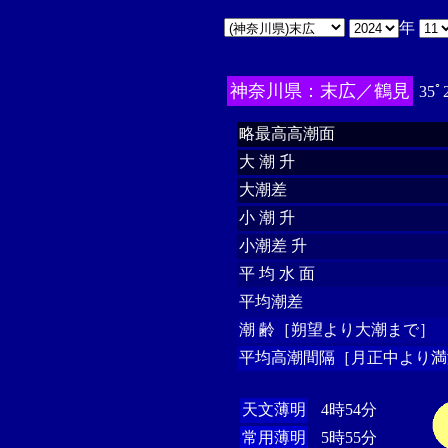
年
神奈川県：末広／鶴見
35ﾟ
略最高高潮面
大 潮 升
大潮差
小 潮 升
小潮差 升
平 均 水 面
平均潮差
潮 齢［朔望より大潮まで］
平均高潮間隔［月正中より満
天文薄明
4時54分
常用薄明
5時55分