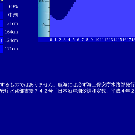
69%
中潮
分
21cm
分
164cm
0
1
2
3
4
5
6
7
8
9
10
11
12
13
14
15
16
17
1
分
124cm
分
171cm
供するものではありません。航海には必ず海上保安庁水路部発行
安庁水路部書籍７４２号「日本沿岸潮汐調和定数」平成４年２