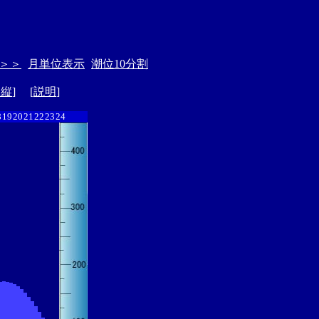
＞＞
月単位表示
潮位10分割
ド縦
] [
説明
]
8
19
20
21
22
23
24