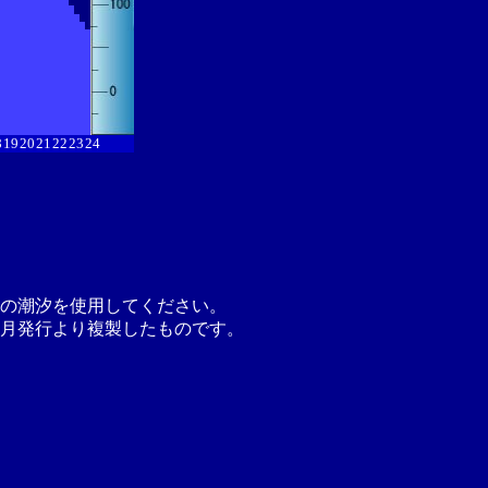
8
19
20
21
22
23
24
の潮汐を使用してください。
月発行より複製したものです。