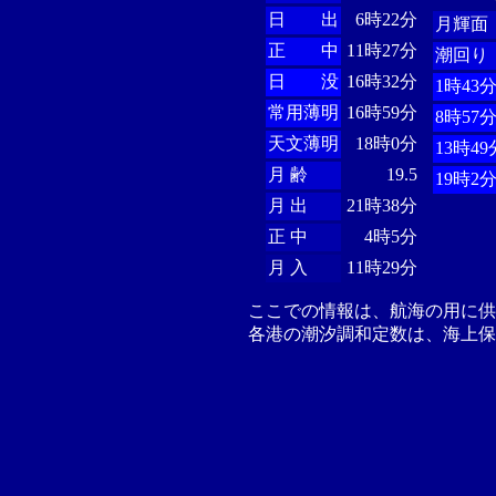
日 出
6時22分
月輝面
正 中
11時27分
潮回り
日 没
16時32分
1時43
常用薄明
16時59分
8時57
天文薄明
18時0分
13時49
月 齢
19.5
19時2
月 出
21時38分
正 中
4時5分
月 入
11時29分
ここでの情報は、航海の用に
各港の潮汐調和定数は、海上保