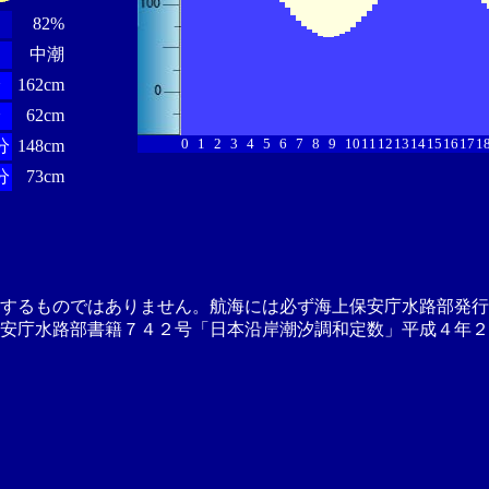
82%
中潮
分
162cm
分
62cm
0
1
2
3
4
5
6
7
8
9
10
11
12
13
14
15
16
17
1
分
148cm
分
73cm
供するものではありません。航海には必ず海上保安庁水路部発行
安庁水路部書籍７４２号「日本沿岸潮汐調和定数」平成４年２