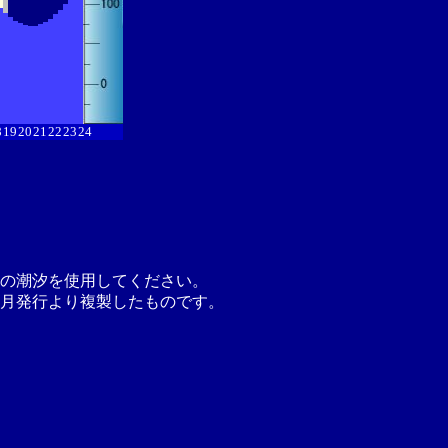
8
19
20
21
22
23
24
の潮汐を使用してください。
月発行より複製したものです。