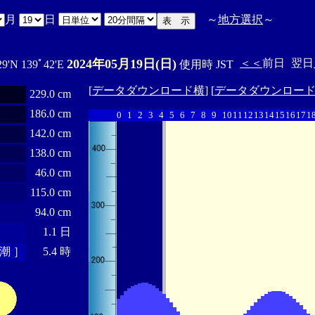
月
日
～
地方選択
～
2024年05月19日(日)
＜＜
前日
翌日
29'N 139ﾟ42'E
使用時 JST
[
データダウンロード横
] [
データダウンロー
229.0 cm
186.0 cm
0
1
2
3
4
5
6
7
8
9
10
11
12
13
14
15
16
17
1
142.0 cm
138.0 cm
46.0 cm
115.0 cm
94.0 cm
1.1 日
潮 ］
5.4 時