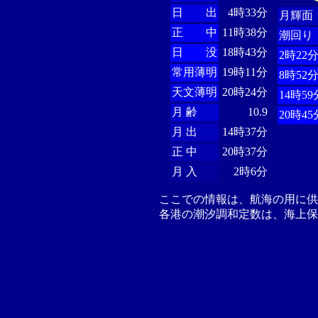
日 出
4時33分
月輝面
正 中
11時38分
潮回り
日 没
18時43分
2時22
常用薄明
19時11分
8時52
天文薄明
20時24分
14時59
月 齢
10.9
20時45
月 出
14時37分
正 中
20時37分
月 入
2時6分
ここでの情報は、航海の用に
各港の潮汐調和定数は、海上保