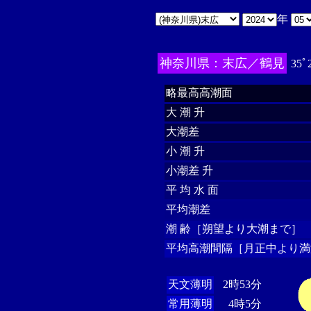
年
神奈川県：末広／鶴見
35ﾟ
略最高高潮面
大 潮 升
大潮差
小 潮 升
小潮差 升
平 均 水 面
平均潮差
潮 齢［朔望より大潮まで］
平均高潮間隔［月正中より満
天文薄明
2時53分
常用薄明
4時5分