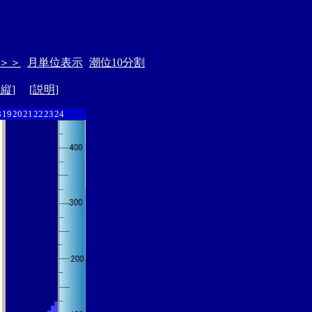
＞＞
月単位表示
潮位10分割
ド縦
] [
説明
]
8
19
20
21
22
23
24