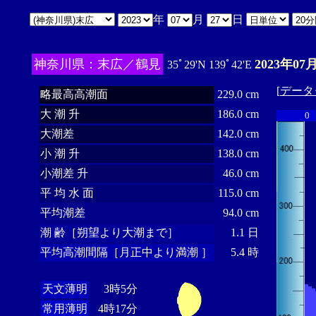
年
月
日
神奈川県：末広／鶴見
2023年07
35ﾟ29'N 139ﾟ42'E
[
データ
略最高高潮面
229.0 cm
大 潮 升
186.0 cm
0
大潮差
142.0 cm
小 潮 升
138.0 cm
小潮差 升
46.0 cm
平 均 水 面
115.0 cm
平均潮差
94.0 cm
潮 齢［朔望より大潮まで］
1.1 日
平均高潮間隔［月正中より満潮 ］
5.4 時
天文薄明
3時5分
常用薄明
4時17分