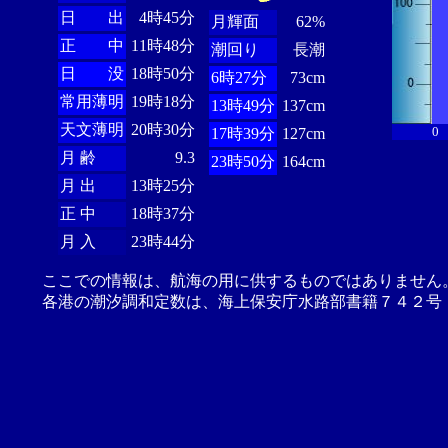
日 出
4時45分
月輝面
62%
正 中
11時48分
潮回り
長潮
日 没
18時50分
6時27分
73cm
常用薄明
19時18分
13時49分
137cm
天文薄明
20時30分
0
17時39分
127cm
月 齢
9.3
23時50分
164cm
月 出
13時25分
正 中
18時37分
月 入
23時44分
ここでの情報は、航海の用に供するものではありません
各港の潮汐調和定数は、海上保安庁水路部書籍７４２号