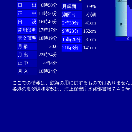
日 出
6時50分
月輝面
69%
正 中
11時50分
潮回り
小潮
日 没
16時49分
2時39分
41cm
常用薄明
17時17分
9時23分
162cm
天文薄明
18時19分
0
15時26分
81cm
月 齢
20.6
21時3分
141cm
月 出
22時34分
正 中
4時4分
月 入
10時24分
ここでの情報は、航海の用に供するものではありません
各港の潮汐調和定数は、海上保安庁水路部書籍７４２号