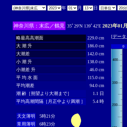
年
月
日
神奈川県：末広／鶴見
2023年01
35ﾟ29'N 139ﾟ42'E
[
データ
略最高高潮面
229.0 cm
大 潮 升
186.0 cm
0
大潮差
142.0 cm
小 潮 升
138.0 cm
小潮差 升
46.0 cm
平 均 水 面
115.0 cm
平均潮差
94.0 cm
潮 齢［朔望より大潮まで］
1.1 日
平均高潮間隔［月正中より満潮 ］
5.4 時
天文薄明
5時21分
常用薄明
6時23分