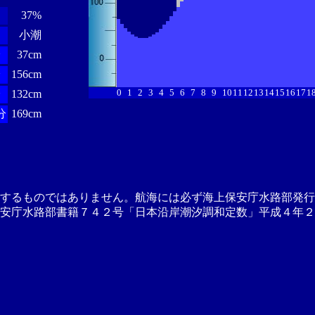
37%
小潮
分
37cm
分
156cm
0
1
2
3
4
5
6
7
8
9
10
11
12
13
14
15
16
17
1
分
132cm
分
169cm
供するものではありません。航海には必ず海上保安庁水路部発行
安庁水路部書籍７４２号「日本沿岸潮汐調和定数」平成４年２