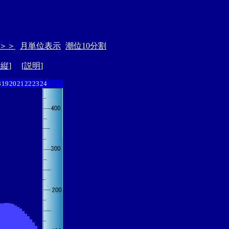
＞＞
月単位表示
潮位10分割
ド縦
] [
説明
]
8
19
20
21
22
23
24