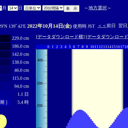
月
日
～
地方選択
～
2022年10月14日(金)
＜＜
前日
翌日
29'N 139ﾟ42'E
使用時 JST
[
データダウンロード横
] [
データダウンロー
229.0 cm
186.0 cm
0
1
2
3
4
5
6
7
8
9
10
11
12
13
14
15
16
17
1
142.0 cm
138.0 cm
46.0 cm
115.0 cm
94.0 cm
1.1 日
潮 ］
5.4 時