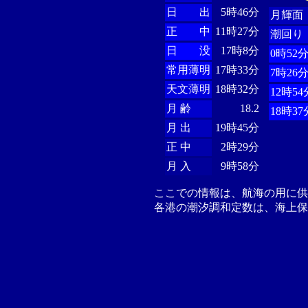
日 出
5時46分
月輝面
正 中
11時27分
潮回り
日 没
17時8分
0時52
常用薄明
17時33分
7時26
天文薄明
18時32分
12時54
月 齢
18.2
18時37
月 出
19時45分
正 中
2時29分
月 入
9時58分
ここでの情報は、航海の用に
各港の潮汐調和定数は、海上保