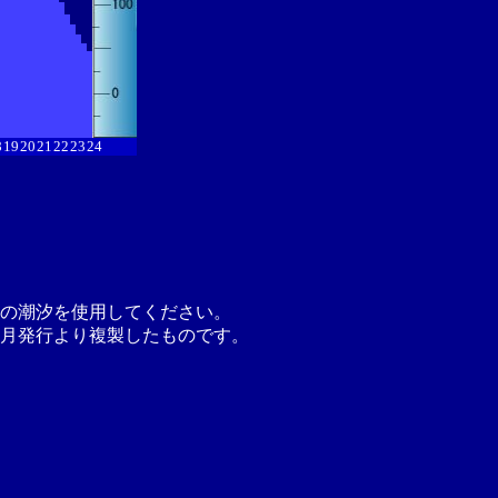
8
19
20
21
22
23
24
の潮汐を使用してください。
月発行より複製したものです。