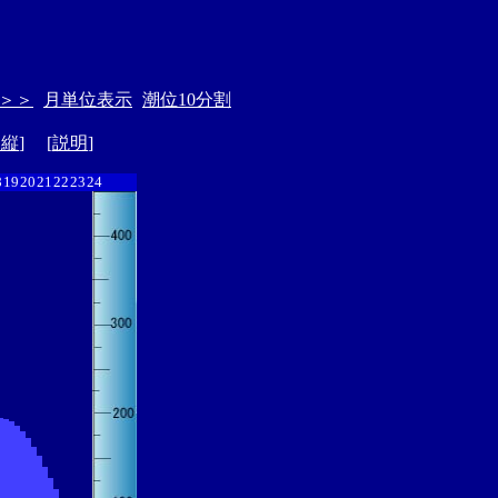
＞＞
月単位表示
潮位10分割
ド縦
] [
説明
]
8
19
20
21
22
23
24