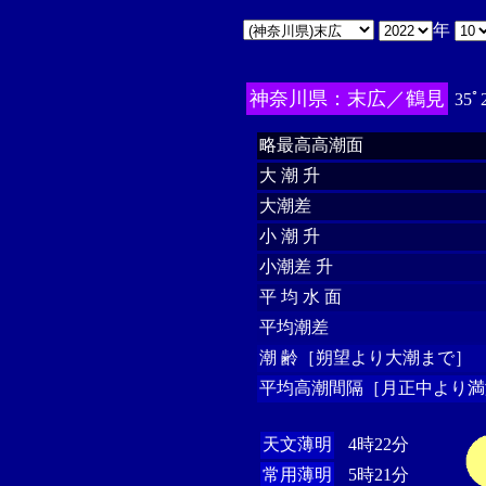
年
神奈川県：末広／鶴見
35ﾟ
略最高高潮面
大 潮 升
大潮差
小 潮 升
小潮差 升
平 均 水 面
平均潮差
潮 齢［朔望より大潮まで］
平均高潮間隔［月正中より満
天文薄明
4時22分
常用薄明
5時21分