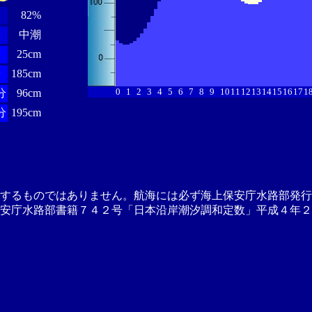
82%
中潮
分
25cm
分
185cm
0
1
2
3
4
5
6
7
8
9
10
11
12
13
14
15
16
17
1
分
96cm
分
195cm
供するものではありません。航海には必ず海上保安庁水路部発行
安庁水路部書籍７４２号「日本沿岸潮汐調和定数」平成４年２