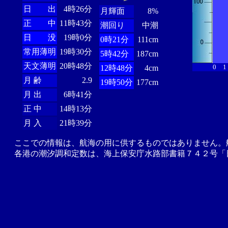
日 出
4時26分
月輝面
8%
正 中
11時43分
潮回り
中潮
日 没
19時0分
0時21分
111cm
常用薄明
19時30分
5時42分
187cm
天文薄明
20時48分
0
1
12時48分
4cm
月 齢
2.9
19時50分
177cm
月 出
6時41分
正 中
14時13分
月 入
21時39分
ここでの情報は、航海の用に供するものではありません。
各港の潮汐調和定数は、海上保安庁水路部書籍７４２号「