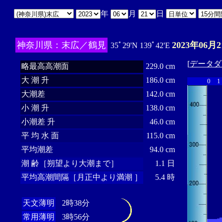
年
月
日
神奈川県：末広／鶴見
2023年06月2
35ﾟ29'N 139ﾟ42'E
[
データダ
略最高高潮面
229.0 cm
大 潮 升
186.0 cm
0
1
大潮差
142.0 cm
小 潮 升
138.0 cm
小潮差 升
46.0 cm
平 均 水 面
115.0 cm
平均潮差
94.0 cm
潮 齢［朔望より大潮まで］
1.1 日
平均高潮間隔［月正中より満潮 ］
5.4 時
天文薄明
2時38分
常用薄明
3時56分