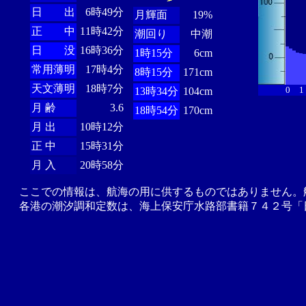
日 出
6時49分
月輝面
19%
正 中
11時42分
潮回り
中潮
日 没
16時36分
1時15分
6cm
常用薄明
17時4分
8時15分
171cm
天文薄明
18時7分
0
1
13時34分
104cm
月 齢
3.6
18時54分
170cm
月 出
10時12分
正 中
15時31分
月 入
20時58分
ここでの情報は、航海の用に供するものではありません。
各港の潮汐調和定数は、海上保安庁水路部書籍７４２号「