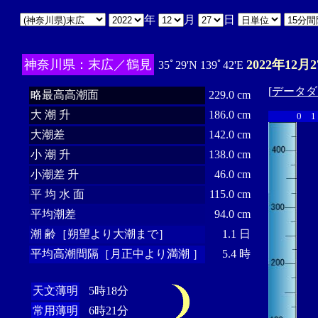
年
月
日
神奈川県：末広／鶴見
2022年12月2
35ﾟ29'N 139ﾟ42'E
[
データダ
略最高高潮面
229.0 cm
大 潮 升
186.0 cm
0
1
大潮差
142.0 cm
小 潮 升
138.0 cm
小潮差 升
46.0 cm
平 均 水 面
115.0 cm
平均潮差
94.0 cm
潮 齢［朔望より大潮まで］
1.1 日
平均高潮間隔［月正中より満潮 ］
5.4 時
天文薄明
5時18分
常用薄明
6時21分